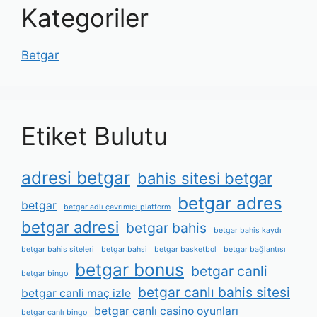
Kategoriler
Betgar
Etiket Bulutu
adresi betgar
bahis sitesi betgar
betgar adres
betgar
betgar adlı çevrimiçi platform
betgar adresi
betgar bahis
betgar bahis kaydı
betgar bahis siteleri
betgar bahsi
betgar basketbol
betgar bağlantısı
betgar bonus
betgar canli
betgar bingo
betgar canlı bahis sitesi
betgar canli maç izle
betgar canlı casino oyunları
betgar canlı bingo