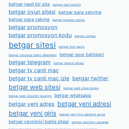
betgar nasil bir site
betgar nasıl katılılır
betgar oyun sitesi
betgar para yatırma
betgar para çekme
betgar popüler casino
betgar promosyon
betgar promosyon kodu
betgar sayfası
betgar sitesi
betgar slot yapısı
betgar spor bahisleri
betgar sorunsuz bahis ödemeleri
betgar telegram
betgar telgraf adresi
betgar tv canli maç
betgar tv canli maç izle
betgar twitter
betgar web sitesi
betgar web sitesi bingo
betgar whatsapp
betgar web sitesinin tasarımı
betgar yeni adresi
betgar yeni adres
betgar yeni giris
betgar yeni giriş adresini arıyor
betgar çevrimiçi bahis sitesi
betgar çevrimiçi seçenek