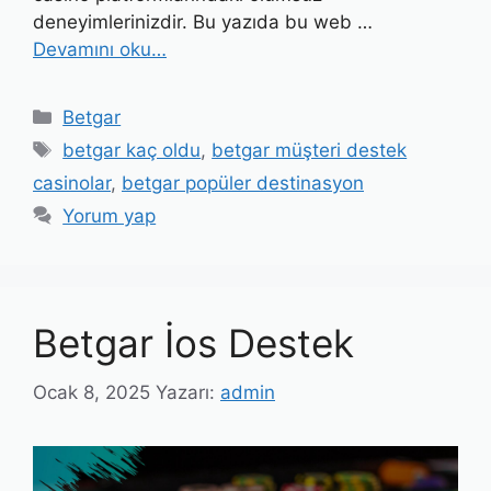
deneyimlerinizdir. Bu yazıda bu web …
Devamını oku…
Kategoriler
Betgar
Etiketler
betgar kaç oldu
,
betgar müşteri destek
casinolar
,
betgar popüler destinasyon
Yorum yap
Betgar İos Destek
Ocak 8, 2025
Yazarı:
admin