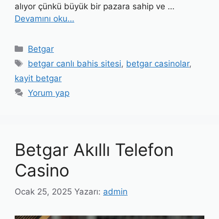
alıyor çünkü büyük bir pazara sahip ve …
Devamını oku…
Kategoriler
Betgar
Etiketler
betgar canlı bahis sitesi
,
betgar casinolar
,
kayit betgar
Yorum yap
Betgar Akıllı Telefon
Casino
Ocak 25, 2025
Yazarı:
admin