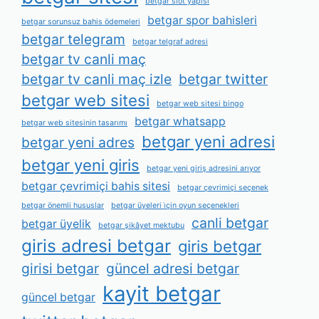
betgar slot yapısı
betgar spor bahisleri
betgar sorunsuz bahis ödemeleri
betgar telegram
betgar telgraf adresi
betgar tv canli maç
betgar tv canli maç izle
betgar twitter
betgar web sitesi
betgar web sitesi bingo
betgar whatsapp
betgar web sitesinin tasarımı
betgar yeni adresi
betgar yeni adres
betgar yeni giris
betgar yeni giriş adresini arıyor
betgar çevrimiçi bahis sitesi
betgar çevrimiçi seçenek
betgar önemli hususlar
betgar üyeleri i̇çin oyun seçenekleri
canli betgar
betgar üyelik
betgar şikâyet mektubu
giris adresi betgar
giris betgar
girisi betgar
güncel adresi betgar
kayit betgar
güncel betgar