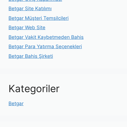
Betgar Site Katılımı
Betgar Müşteri Temsilcileri
Betgar Web Site
Betgar Vakit Kaybetmeden Bahis
Betgar Para Yatırma Seçenekleri
Betgar Bahis Şirketi
Kategoriler
Betgar