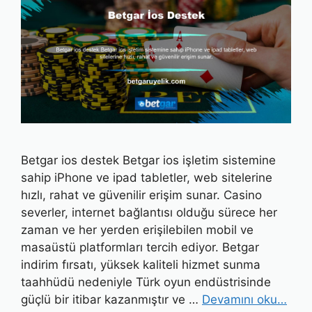
Betgar ios destek Betgar ios işletim sistemine
sahip iPhone ve ipad tabletler, web sitelerine
hızlı, rahat ve güvenilir erişim sunar. Casino
severler, internet bağlantısı olduğu sürece her
zaman ve her yerden erişilebilen mobil ve
masaüstü platformları tercih ediyor. Betgar
indirim fırsatı, yüksek kaliteli hizmet sunma
taahhüdü nedeniyle Türk oyun endüstrisinde
güçlü bir itibar kazanmıştır ve …
Devamını oku…