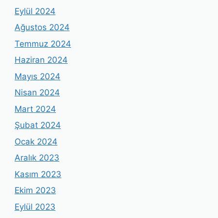
Eylül 2024
Ağustos 2024
Temmuz 2024
Haziran 2024
Mayıs 2024
Nisan 2024
Mart 2024
Şubat 2024
Ocak 2024
Aralık 2023
Kasım 2023
Ekim 2023
Eylül 2023