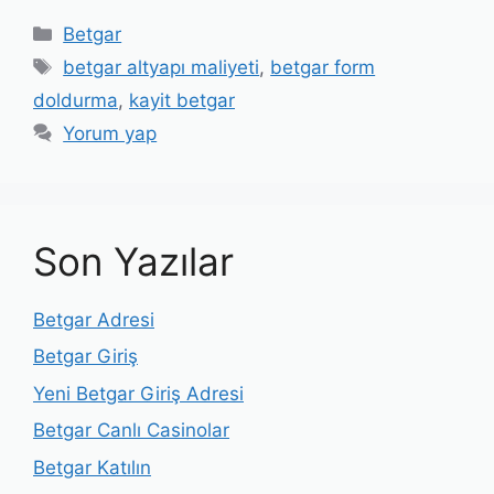
Kategoriler
Betgar
Etiketler
betgar altyapı maliyeti
,
betgar form
doldurma
,
kayit betgar
Yorum yap
Son Yazılar
Betgar Adresi
Betgar Giriş
Yeni Betgar Giriş Adresi
Betgar Canlı Casinolar
Betgar Katılın