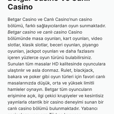
Casino
Betgar Casino ve Canlı Casino’nun casino
bölümü, farklı sağlayıcılardan oyun sunmaktadır.
Betgar casino ve canlı casino
Casino
bölümünde masa oyunları, kart oyunları, video
slotlar, klasik slotlar, beceri oyunları, piyango
oyunları, jackpot oyunları ve daha fazlasını
içeren yüzlerce oyun türünü bulabilirsiniz.
Sunulan tüm masalar HD kalitesinde oyunculara
ulaştırılır ve asla donmaz. Rulet, blackjack,
bakara ve poker gibi oyun türleri için favori canlı
masalarınızda düşük, orta ve yüksek limitli
hamleler oynayın. Betgar tüm oyuncuların
erişimine açık, ilgi çekici krupiyeler ve kesintisiz
yayınlarla otantik bir casino deneyimi sunan bir
canlı casino bölümü bulunmaktadır. Yabancı