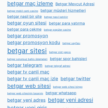
betgar maç izleme
Betgar Mevcut Adresi
betgar müşteri hizmetleri
betgar mobil canlı casino
betgar nasil bir site
betgar nasıl katılılır
betgar oyun sitesi
betgar para yatırma
betgar para çekme
betgar popüler casino
betgar promosyon
betgar promosyon kodu
betgar sayfası
betgar sitesi
betgar slot yapısı
betgar spor bahisleri
betgar sorunsuz bahis ödemeleri
betgar telegram
betgar telgraf adresi
betgar tv canli maç
betgar tv canli maç izle
betgar twitter
betgar web sitesi
betgar web sitesi bingo
betgar whatsapp
betgar web sitesinin tasarımı
betgar yeni adresi
betgar yeni adres
betgar yeni giris