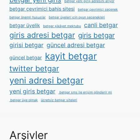
betgar yeni giriş adresini arıyor
betgar çevrimiçi bahis sitesi
betgar çevrimiçi seçenek
betgar önemli hususlar
betgar üyeleri i̇çin oyun seçenekleri
canli betgar
betgar üyelik
betgar şikâyet mektubu
giris adresi betgar
giris betgar
girisi betgar
güncel adresi betgar
kayit betgar
güncel betgar
twitter betgar
yeni adresi betgar
yeni giris betgar
betgar sms i̇le erişim gönderir mi
betgar üye olmak
ücretsiz betgar siteleri
Arşivler