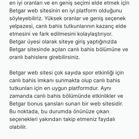
en iyi oranları ve en geniş seçimi elde etmek için
Betgar web sitesinin en iyi platform olduğunu
söyleyebiliriz. Yüksek oranlar ve geniş seçenek
yelpazesi, canlı bahis tutkunlarının kazanç elde
etmesini ve fark edilmesini kolaylaştırıyor.
Betgar üyesi olarak siteye giriş yaptığınızda
Betgar sitesinde açılan canlı bahis bölümüne ve
oranlı bahislere girebilirsiniz.
Betgar web sitesi çok sayıda spor etkinliği için
canlı bahis imkanı sunmakta olup canlı bahis
tutkunları için en uygun platformdur. Aynı
zamanda canlı bahis bölümünde etkinlikler ve
Betgar bonus şansları sunan bir web sitesidir.
Bu noktada, bu durumda önünüze çıkan
seçenekleri yakından takip etmeniz faydalı
olabilir.