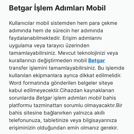
Betgar İşlem Adımları Mobil
Kullanıcılar mobil sistemden hem para çekme
adımında hem de sürecin her adımında
faydalanabilmektedir. Erişim adımlarını
uygulama veya tarayıcı üzerinden
tamamlayabilirsiniz. Mevcut teknolojinizi veya
kurallarınızı değiştirmeden mobil
Betgar
transfer işlemini tamamlayabilirsiniz. Bu işlemde
kullanılan ekipmanlara ayrıca dikkat edilmelidir.
Word formatında gönderilen belgeler siteye
kabul edilmeyecektir.Cihazdan kaynaklanan
sorunlarda
Betgar i̇şlem adımları mobil
bahis
platformu tazminattan sorumlu olmayacaktır.Bir
bahis sitesine bağlanırken yalnızca akıllı
telefonunuza, tabletinize veya bilgisayarınıza
erişiminizin olduğundan emin olmanız gerekir.