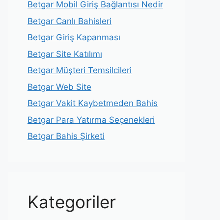
Betgar Mobil Giriş Bağlantısı Nedir
Betgar Canlı Bahisleri
Betgar Giriş Kapanması
Betgar Site Katılımı
Betgar Müşteri Temsilcileri
Betgar Web Site
Betgar Vakit Kaybetmeden Bahis
Betgar Para Yatırma Seçenekleri
Betgar Bahis Şirketi
Kategoriler