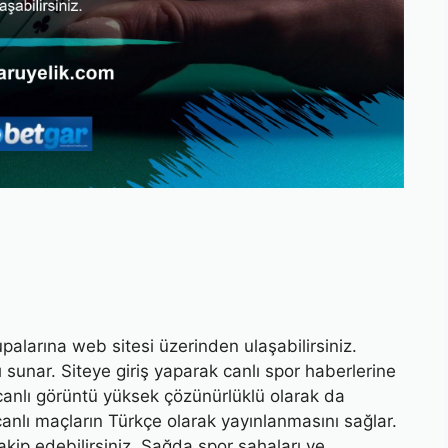
palarına web sitesi üzerinden ulaşabilirsiniz.
 sunar. Siteye giriş yaparak canlı spor haberlerine
a canlı görüntü yüksek çözünürlüklü olarak da
canlı maçların Türkçe olarak yayınlanmasını sağlar.
takip edebilirsiniz. Sağda spor sahaları ve