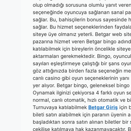
olup olmadığı sorusuna olumlu yanıt vere
seçeneğinde oyuncuya sağlanan sanal para 
sağlar. Bu, bahisçilerin bonus sayesinde hı
sağlar. Bu hizmet seçeneklerinden faydala
siteye üye olmanız yeterli. Betgar web si
pazarına hizmet veren Betgar bingo adınd
katılabilmek için bireylerin öncelikle sit
aktarmaları gerekmektedir. Bingo, oyuncular
sayıları eşleştirmeye çalıştığı bir şans o
göz attığınızda birden fazla seçeneğin m
canlı casino gibi oyun seçeneklerinin yan
yer alıyor. Betgar bingo, geleneksel bingo
Oynamak ilginizi çekiyorsa 4 farklı oyun s
normal, canlı otomatik, hızlı otomatik ve b
Turnuvaya katılabilmek
Betgar Giriş
için 
bileti satın alabilmek için paranın üyenin 
başladıktan sonra satın alınan biletler bir
çekilişe katılmaya hak kazanmayacaktır. B