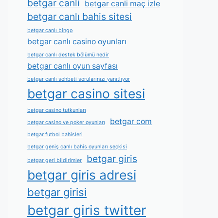
betgar canli
betgar canli maç izle
betgar canlı bahis sitesi
betgar canlı bingo
betgar canlı casino oyunları
betgar canlı destek bölümü nedir
betgar canlı oyun sayfası
betgar canlı sohbeti sorularınızı yanıtlıyor
betgar casino sitesi
betgar casino tutkunları
betgar com
betgar casino ve poker oyunları
betgar futbol bahisleri
betgar geniş canlı bahis oyunları seçkisi
betgar giris
betgar geri bildirimler
betgar giris adresi
betgar girisi
betgar giris twitter