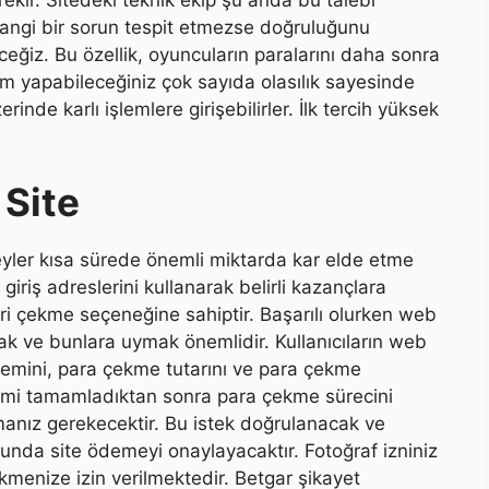
rekir. Sitedeki teknik ekip şu anda bu talebi
erhangi bir sorun tespit etmezse doğruluğunu
eğiz. Bu özellik, oyuncuların paralarını daha sonra
im yapabileceğiniz çok sayıda olasılık sayesinde
inde karlı işlemlere girişebilirler. İlk tercih yüksek
 Site
eyler kısa sürede önemli miktarda kar elde etme
 giriş adreslerini kullanarak belirli kazançlara
ri çekme seçeneğine sahiptir. Başarılı olurken web
ak ve bunlara uymak önemlidir. Kullanıcıların web
ntemini, para çekme tutarını ve para çekme
lemi tamamladıktan sonra para çekme sürecini
anız gerekecektir. Bu istek doğrulanacak ve
nda site ödemeyi onaylayacaktır. Fotoğraf izniniz
kmenize izin verilmektedir. Betgar şikayet