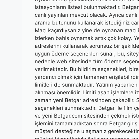
istasyonların listesi bulunmaktadır. Betgar
canlı yayınları mevcut olacak. Ayrıca canlı 
arama butonunu kullanarak istediğiniz can
Maçı kaçırdıysanız yine de oynanan maçı i
izlerken bahis oynamak artık çok kolay. Yen
adreslerini kullanarak sorunsuz bir şekild
uygun ödeme seçenekleri sunar; bu, siteyi 
nedenle web sitesinde tüm ödeme seçenekle
verilmektedir. Bu bildirim seçenekleri, bire
yardımcı olmak için tamamen erişilebilirdi
limitleri de sunmaktadır. Yatırım yaparke
alınması önemlidir. Limiti aşan işlemlere iz
zaman yeni Betgar adresinden çekebilir. Si
seçenekleri sunmaktadır. Betgar ile film ç
ve yeni Betgar.com sitesinden çekmek iste
işlemini tamamladıktan sonra Betgar giriş
müşteri desteğine ulaşmanız gerekecektir