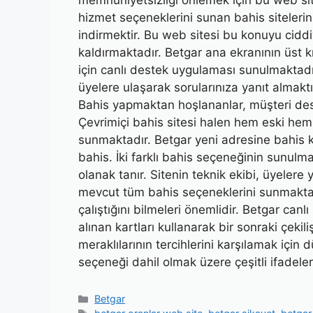
memnuniyetsizliği önlemek için bu web si
hizmet seçeneklerini sunan bahis sitelerini
indirmektir. Bu web sitesi bu konuyu ciddi
kaldırmaktadır. Betgar ana ekranının üst 
için canlı destek uygulaması sunulmaktad
üyelere ulaşarak sorularınıza yanıt almakt
Bahis yapmaktan hoşlananlar, müşteri deste
Çevrimiçi bahis sitesi halen hem eski hem
sunmaktadır. Betgar yeni adresine bahis k
bahis. İki farklı bahis seçeneğinin sunulm
olanak tanır. Sitenin teknik ekibi, üyelere
mevcut tüm bahis seçeneklerini sunmaktadır
çalıştığını bilmeleri önemlidir. Betgar can
alınan kartları kullanarak bir sonraki çekil
meraklılarının tercihlerini karşılamak için
seçeneği dahil olmak üzere çeşitli ifadeler
Kategoriler
Betgar
Etiketler