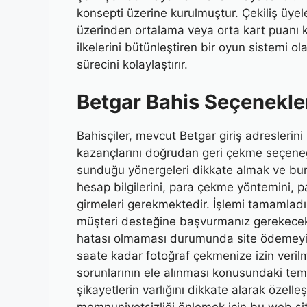
konsepti üzerine kurulmuştur. Çekiliş üyeler
üzerinden ortalama veya orta kart puanı k
ilkelerini bütünleştiren bir oyun sistemi ol
sürecini kolaylaştırır.
Betgar Bahis Seçenekle
Bahisçiler, mevcut Betgar giriş adreslerini
kazançlarını doğrudan geri çekme seçeneği
sunduğu yönergeleri dikkate almak ve bunl
hesap bilgilerini, para çekme yöntemini, 
girmeleri gerekmektedir. İşlemi tamamlad
müşteri desteğine başvurmanız gerekecekt
hatası olmaması durumunda site ödemeyi o
saate kadar fotoğraf çekmenize izin veril
sorunlarının ele alınması konusundaki tem
şikayetlerin varlığını dikkate alarak özell