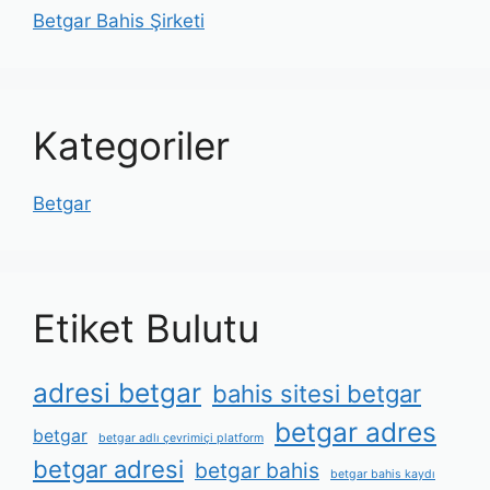
Betgar Bahis Şirketi
Kategoriler
Betgar
Etiket Bulutu
adresi betgar
bahis sitesi betgar
betgar adres
betgar
betgar adlı çevrimiçi platform
betgar adresi
betgar bahis
betgar bahis kaydı