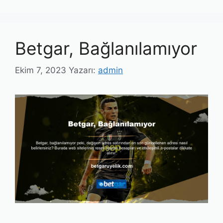
Betgar, Bağlanılamıyor
Ekim 7, 2023
Yazarı:
admin