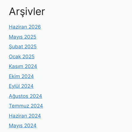
Arşivler
Haziran 2026
Mayıs 2025
Şubat 2025
Ocak 2025
Kasım 2024
Ekim 2024
Eylül 2024
Ağustos 2024
Temmuz 2024
Haziran 2024
Mayıs 2024