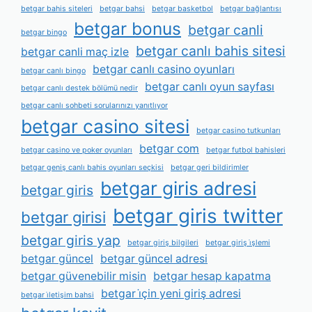
betgar bahis siteleri
betgar bahsi
betgar basketbol
betgar bağlantısı
betgar bonus
betgar canli
betgar bingo
betgar canlı bahis sitesi
betgar canli maç izle
betgar canlı casino oyunları
betgar canlı bingo
betgar canlı oyun sayfası
betgar canlı destek bölümü nedir
betgar canlı sohbeti sorularınızı yanıtlıyor
betgar casino sitesi
betgar casino tutkunları
betgar com
betgar casino ve poker oyunları
betgar futbol bahisleri
betgar geniş canlı bahis oyunları seçkisi
betgar geri bildirimler
betgar giris adresi
betgar giris
betgar giris twitter
betgar girisi
betgar giris yap
betgar giriş bilgileri
betgar giriş i̇şlemi
betgar güncel
betgar güncel adresi
betgar güvenebilir misin
betgar hesap kapatma
betgar i̇çin yeni giriş adresi
betgar i̇letişim bahsi