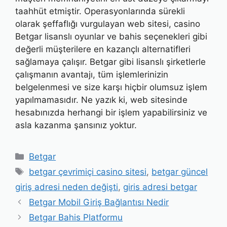
taahhüt etmiştir. Operasyonlarında sürekli
olarak şeffaflığı vurgulayan web sitesi, casino
Betgar lisanslı oyunlar ve bahis seçenekleri gibi
değerli müşterilere en kazançlı alternatifleri
sağlamaya çalışır. Betgar gibi lisanslı şirketlerle
çalışmanın avantajı, tüm işlemlerinizin
belgelenmesi ve size karşı hiçbir olumsuz işlem
yapılmamasıdır. Ne yazık ki, web sitesinde
hesabınızda herhangi bir işlem yapabilirsiniz ve
asla kazanma şansınız yoktur.
Kategoriler
Betgar
Etiketler
betgar çevrimiçi casino sitesi
,
betgar güncel
giriş adresi neden değişti
,
giris adresi betgar
Betgar Mobil Giriş Bağlantısı Nedir
Betgar Bahis Platformu