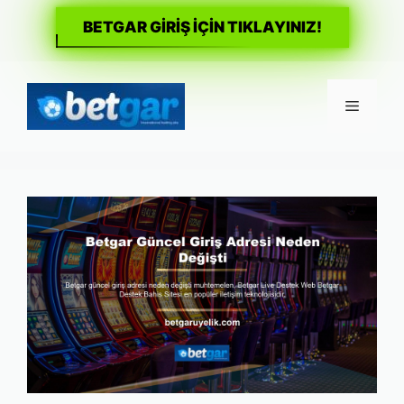
BETGAR GİRİŞ İÇİN TIKLAYINIZ!
İçeriğe
atla
Menü