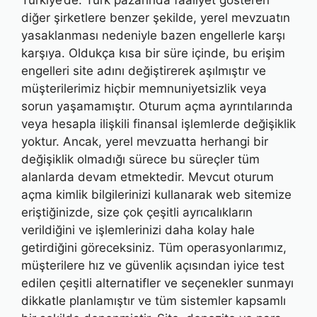
Türkiye’de. Türk pazarında faaliyet gösteren
diğer şirketlere benzer şekilde, yerel mevzuatın
yasaklanması nedeniyle bazen engellerle karşı
karşıya. Oldukça kısa bir süre içinde, bu erişim
engelleri site adını değiştirerek aşılmıştır ve
müşterilerimiz hiçbir memnuniyetsizlik veya
sorun yaşamamıştır. Oturum açma ayrıntılarında
veya hesapla ilişkili finansal işlemlerde değişiklik
yoktur. Ancak, yerel mevzuatta herhangi bir
değişiklik olmadığı sürece bu süreçler tüm
alanlarda devam etmektedir. Mevcut oturum
açma kimlik bilgilerinizi kullanarak web sitemize
eriştiğinizde, size çok çeşitli ayrıcalıkların
verildiğini ve işlemlerinizi daha kolay hale
getirdiğini göreceksiniz. Tüm operasyonlarımız,
müşterilere hız ve güvenlik açısından iyice test
edilen çeşitli alternatifler ve seçenekler sunmayı
dikkatle planlamıştır ve tüm sistemler kapsamlı