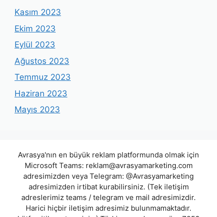
Kasım 2023
Ekim 2023
Eylül 2023
Ağustos 2023
Temmuz 2023
Haziran 2023
Mayıs 2023
Avrasya'nın en büyük reklam platformunda olmak için
Microsoft Teams:
reklam@avrasyamarketing.com
adresimizden veya Telegram: @Avrasyamarketing
adresimizden irtibat kurabilirsiniz. (Tek iletişim
adreslerimiz teams / telegram ve mail adresimizdir.
Harici hiçbir iletişim adresimiz bulunmamaktadır.