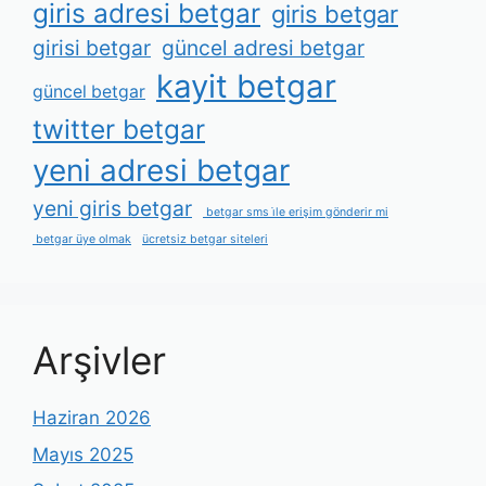
giris adresi betgar
giris betgar
girisi betgar
güncel adresi betgar
kayit betgar
güncel betgar
twitter betgar
yeni adresi betgar
yeni giris betgar
betgar sms i̇le erişim gönderir mi
betgar üye olmak
ücretsiz betgar siteleri
Arşivler
Haziran 2026
Mayıs 2025