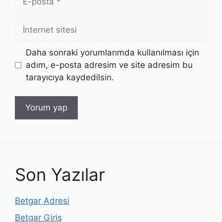
posta
İnternet
sitesi
Daha sonraki yorumlarımda kullanılması için
adım, e-posta adresim ve site adresim bu
tarayıcıya kaydedilsin.
Son Yazılar
Betgar Adresi
Betgar Giriş