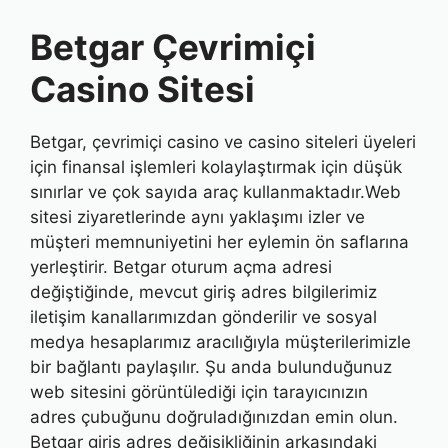
Betgar Çevrimiçi
Casino Sitesi
Betgar, çevrimiçi casino ve casino siteleri üyeleri
için finansal işlemleri kolaylaştırmak için düşük
sınırlar ve çok sayıda araç kullanmaktadır.Web
sitesi ziyaretlerinde aynı yaklaşımı izler ve
müşteri memnuniyetini her eylemin ön saflarına
yerleştirir. Betgar oturum açma adresi
değiştiğinde, mevcut giriş adres bilgilerimiz
iletişim kanallarımızdan gönderilir ve sosyal
medya hesaplarımız aracılığıyla müşterilerimizle
bir bağlantı paylaşılır. Şu anda bulunduğunuz
web sitesini görüntülediği için tarayıcınızın
adres çubuğunu doğruladığınızdan emin olun.
Betgar giriş adres değişikliğinin arkasındaki