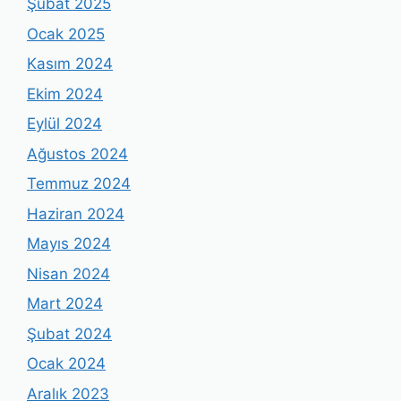
Şubat 2025
Ocak 2025
Kasım 2024
Ekim 2024
Eylül 2024
Ağustos 2024
Temmuz 2024
Haziran 2024
Mayıs 2024
Nisan 2024
Mart 2024
Şubat 2024
Ocak 2024
Aralık 2023