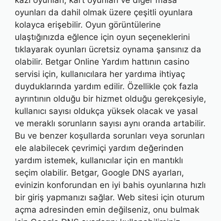
kazı oyunları, kart oyunları ve diğer masa
oyunları da dahil olmak üzere çeşitli oyunlara
kolayca erişebilir. Oyun görüntülerine
ulaştığınızda eğlence için oyun seçeneklerini
tıklayarak oyunları ücretsiz oynama şansınız da
olabilir. Betgar Online Yardım hattının casino
servisi için, kullanıcılara her yardıma ihtiyaç
duyduklarında yardım edilir. Özellikle çok fazla
ayrıntının olduğu bir hizmet olduğu gerekçesiyle,
kullanıcı sayısı oldukça yüksek olacak ve yasal
ve meraklı sorunların sayısı aynı oranda artabilir.
Bu ve benzer koşullarda sorunları veya sorunları
ele alabilecek çevrimiçi yardım değerinden
yardım istemek, kullanıcılar için en mantıklı
seçim olabilir. Betgar, Google DNS ayarları,
evinizin konforundan en iyi bahis oyunlarına hızlı
bir giriş yapmanızı sağlar. Web sitesi için oturum
açma adresinden emin değilseniz, onu bulmak