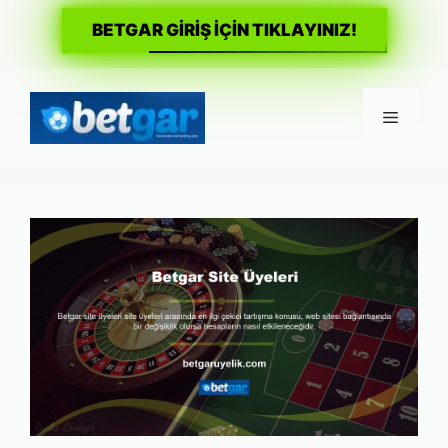
BETGAR GİRİŞ İÇİN TIKLAYINIZ!
İçeriğe
atla
Menü