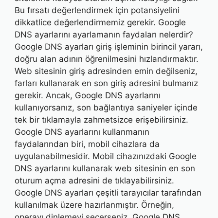
Bu fırsatı değerlendirmek için potansiyelini
dikkatlice değerlendirmemiz gerekir. Google
DNS ayarlarını ayarlamanın faydaları nelerdir?
Google DNS ayarları giriş işleminin birincil yararı,
doğru alan adının öğrenilmesini hızlandırmaktır.
Web sitesinin giriş adresinden emin değilseniz,
farları kullanarak en son giriş adresini bulmanız
gerekir. Ancak, Google DNS ayarlarını
kullanıyorsanız, son bağlantıya saniyeler içinde
tek bir tıklamayla zahmetsizce erişebilirsiniz.
Google DNS ayarlarını kullanmanın
faydalarından biri, mobil cihazlara da
uygulanabilmesidir. Mobil cihazınızdaki Google
DNS ayarlarını kullanarak web sitesinin en son
oturum açma adresini de tıklayabilirsiniz.
Google DNS ayarları çeşitli tarayıcılar tarafından
kullanılmak üzere hazırlanmıştır. Örneğin,
operayı dinlemeyi seçerseniz, Google DNS