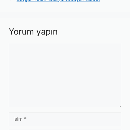
Yorum yapın
Yorum
İsim