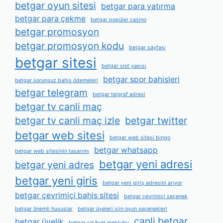
betgar oyun sitesi
betgar para yatırma
betgar para çekme
betgar popüler casino
betgar promosyon
betgar promosyon kodu
betgar sayfası
betgar sitesi
betgar slot yapısı
betgar spor bahisleri
betgar sorunsuz bahis ödemeleri
betgar telegram
betgar telgraf adresi
betgar tv canli maç
betgar tv canli maç izle
betgar twitter
betgar web sitesi
betgar web sitesi bingo
betgar whatsapp
betgar web sitesinin tasarımı
betgar yeni adresi
betgar yeni adres
betgar yeni giris
betgar yeni giriş adresini arıyor
betgar çevrimiçi bahis sitesi
betgar çevrimiçi seçenek
betgar önemli hususlar
betgar üyeleri i̇çin oyun seçenekleri
canli betgar
betgar üyelik
betgar şikâyet mektubu