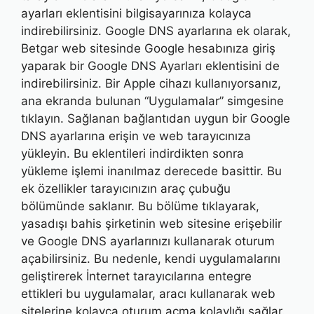
ayarları eklentisini bilgisayarınıza kolayca
indirebilirsiniz. Google DNS ayarlarına ek olarak,
Betgar web sitesinde Google hesabınıza giriş
yaparak bir Google DNS Ayarları eklentisini de
indirebilirsiniz. Bir Apple cihazı kullanıyorsanız,
ana ekranda bulunan “Uygulamalar” simgesine
tıklayın. Sağlanan bağlantıdan uygun bir Google
DNS ayarlarına erişin ve web tarayıcınıza
yükleyin. Bu eklentileri indirdikten sonra
yükleme işlemi inanılmaz derecede basittir. Bu
ek özellikler tarayıcınızın araç çubuğu
bölümünde saklanır. Bu bölüme tıklayarak,
yasadışı bahis şirketinin web sitesine erişebilir
ve Google DNS ayarlarınızı kullanarak oturum
açabilirsiniz. Bu nedenle, kendi uygulamalarını
geliştirerek İnternet tarayıcılarına entegre
ettikleri bu uygulamalar, aracı kullanarak web
sitelerine kolayca oturum açma kolaylığı sağlar.