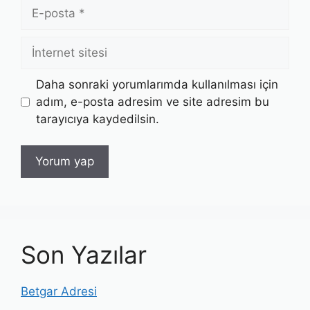
E-
posta
İnternet
sitesi
Daha sonraki yorumlarımda kullanılması için
adım, e-posta adresim ve site adresim bu
tarayıcıya kaydedilsin.
Son Yazılar
Betgar Adresi