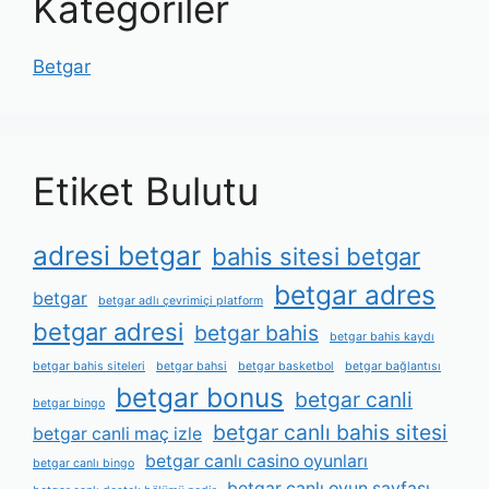
Kategoriler
Betgar
Etiket Bulutu
adresi betgar
bahis sitesi betgar
betgar adres
betgar
betgar adlı çevrimiçi platform
betgar adresi
betgar bahis
betgar bahis kaydı
betgar bahis siteleri
betgar bahsi
betgar basketbol
betgar bağlantısı
betgar bonus
betgar canli
betgar bingo
betgar canlı bahis sitesi
betgar canli maç izle
betgar canlı casino oyunları
betgar canlı bingo
betgar canlı oyun sayfası