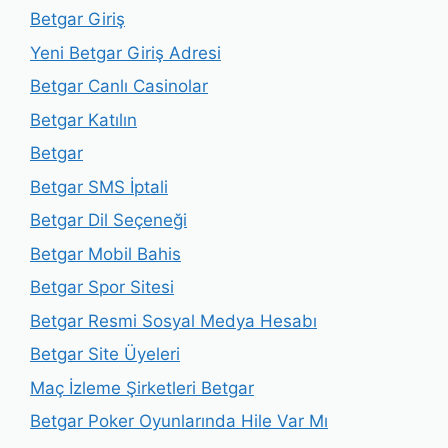
Betgar Giriş
Yeni Betgar Giriş Adresi
Betgar Canlı Casinolar
Betgar Katılın
Betgar
Betgar SMS İptali
Betgar Dil Seçeneği
Betgar Mobil Bahis
Betgar Spor Sitesi
Betgar Resmi Sosyal Medya Hesabı
Betgar Site Üyeleri
Maç İzleme Şirketleri Betgar
Betgar Poker Oyunlarında Hile Var Mı