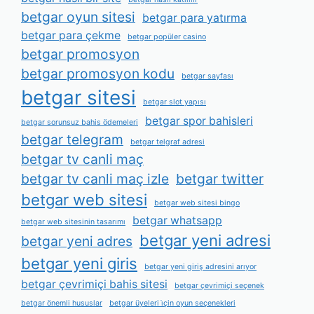
betgar oyun sitesi
betgar para yatırma
betgar para çekme
betgar popüler casino
betgar promosyon
betgar promosyon kodu
betgar sayfası
betgar sitesi
betgar slot yapısı
betgar spor bahisleri
betgar sorunsuz bahis ödemeleri
betgar telegram
betgar telgraf adresi
betgar tv canli maç
betgar tv canli maç izle
betgar twitter
betgar web sitesi
betgar web sitesi bingo
betgar whatsapp
betgar web sitesinin tasarımı
betgar yeni adresi
betgar yeni adres
betgar yeni giris
betgar yeni giriş adresini arıyor
betgar çevrimiçi bahis sitesi
betgar çevrimiçi seçenek
betgar önemli hususlar
betgar üyeleri i̇çin oyun seçenekleri