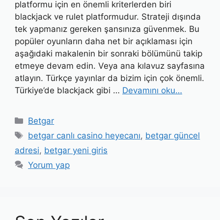
platformu için en önemli kriterlerden biri
blackjack ve rulet platformudur. Strateji dışında
tek yapmanız gereken şansınıza güvenmek. Bu
popüler oyunların daha net bir açıklaması için
aşağıdaki makalenin bir sonraki bölümünü takip
etmeye devam edin. Veya ana kılavuz sayfasına
atlayın. Türkçe yayınlar da bizim için çok önemli.
Türkiye’de blackjack gibi …
Devamını oku…
Kategoriler
Betgar
Etiketler
betgar canlı casino heyecanı
,
betgar güncel
adresi
,
betgar yeni giris
Yorum yap