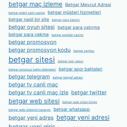
betgar maç izleme
Betgar Mevcut Adresi
betgar müşteri hizmetleri
betgar mobil canlı casino
betgar nasil bir site
betgar nasıl katılılır
betgar oyun sitesi
betgar para yatırma
betgar para çekme
betgar popüler casino
betgar promosyon
betgar promosyon kodu
betgar sayfası
betgar sitesi
betgar slot yapısı
betgar spor bahisleri
betgar sorunsuz bahis ödemeleri
betgar telegram
betgar telgraf adresi
betgar tv canli maç
betgar tv canli maç izle
betgar twitter
betgar web sitesi
betgar web sitesi bingo
betgar whatsapp
betgar web sitesinin tasarımı
betgar yeni adresi
betgar yeni adres
betgar yeni giris