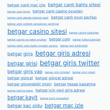
betgar canlı bahis sitesi
betgar canli maç izle
betgar canlı casino oyunları
betgar canlı bingo
betgar canlı oyun sayfası
betgar canlı destek bölümü nedir
betgar canlı sohbeti sorularınızı yanıtlıyor
betgar casino sitesi
betgar casino tutkunları
betgar com
betgar casino ve poker oyunları
betgar futbol bahisleri
betgar geniş canlı bahis oyunları seçkisi
betgar geri bildirimler
betgar giris adresi
betgar giris
betgar giris twitter
betgar girisi
betgar giris yap
betgar giriş bilgileri
betgar giriş i̇şlemi
betgar güncel
betgar güncel adresi
betgar güvenebilir misin
betgar hesap kapatma
betgar i̇çin yeni giriş adresi
betgar i̇letişim bahsi
betgar kayit
betgar kayıt prosedürü
betgar maç izle
betgar kaç oldu