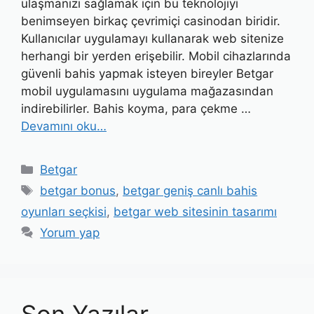
ulaşmanızı sağlamak için bu teknolojiyi
benimseyen birkaç çevrimiçi casinodan biridir.
Kullanıcılar uygulamayı kullanarak web sitenize
herhangi bir yerden erişebilir. Mobil cihazlarında
güvenli bahis yapmak isteyen bireyler Betgar
mobil uygulamasını uygulama mağazasından
indirebilirler. Bahis koyma, para çekme …
Devamını oku…
Kategoriler
Betgar
Etiketler
betgar bonus
,
betgar geniş canlı bahis
oyunları seçkisi
,
betgar web sitesinin tasarımı
Yorum yap
Son Yazılar