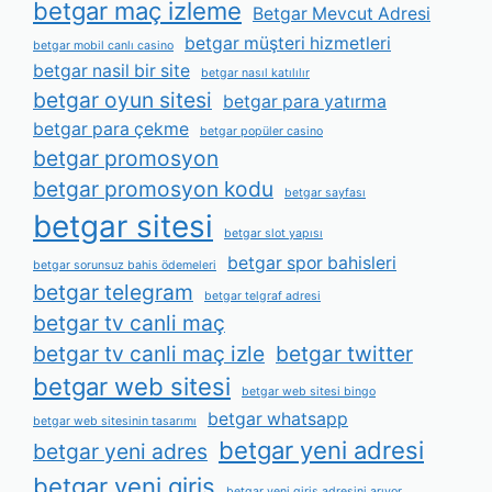
betgar maç izleme
Betgar Mevcut Adresi
betgar müşteri hizmetleri
betgar mobil canlı casino
betgar nasil bir site
betgar nasıl katılılır
betgar oyun sitesi
betgar para yatırma
betgar para çekme
betgar popüler casino
betgar promosyon
betgar promosyon kodu
betgar sayfası
betgar sitesi
betgar slot yapısı
betgar spor bahisleri
betgar sorunsuz bahis ödemeleri
betgar telegram
betgar telgraf adresi
betgar tv canli maç
betgar tv canli maç izle
betgar twitter
betgar web sitesi
betgar web sitesi bingo
betgar whatsapp
betgar web sitesinin tasarımı
betgar yeni adresi
betgar yeni adres
betgar yeni giris
betgar yeni giriş adresini arıyor