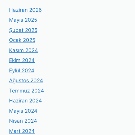
Haziran 2026
Mayıs 2025
Şubat 2025
Ocak 2025
Kasım 2024
Ekim 2024
Eylül 2024
Ağustos 2024
Temmuz 2024
Haziran 2024
Mayıs 2024
Nisan 2024
Mart 2024