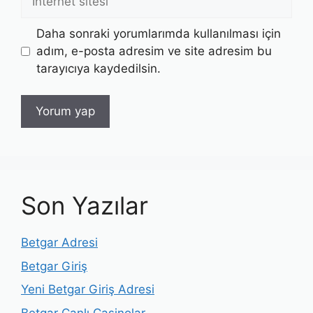
sitesi
Daha sonraki yorumlarımda kullanılması için
adım, e-posta adresim ve site adresim bu
tarayıcıya kaydedilsin.
Son Yazılar
Betgar Adresi
Betgar Giriş
Yeni Betgar Giriş Adresi
Betgar Canlı Casinolar