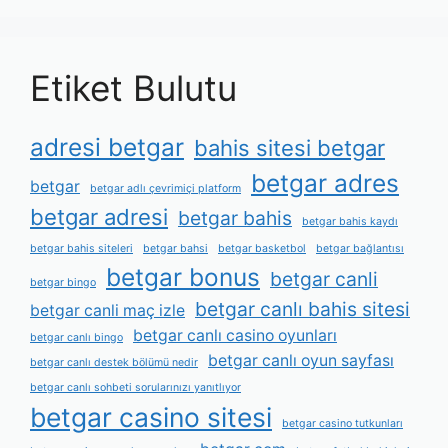
Etiket Bulutu
adresi betgar
bahis sitesi betgar
betgar adres
betgar
betgar adlı çevrimiçi platform
betgar adresi
betgar bahis
betgar bahis kaydı
betgar bahis siteleri
betgar bahsi
betgar basketbol
betgar bağlantısı
betgar bonus
betgar canli
betgar bingo
betgar canlı bahis sitesi
betgar canli maç izle
betgar canlı casino oyunları
betgar canlı bingo
betgar canlı oyun sayfası
betgar canlı destek bölümü nedir
betgar canlı sohbeti sorularınızı yanıtlıyor
betgar casino sitesi
betgar casino tutkunları