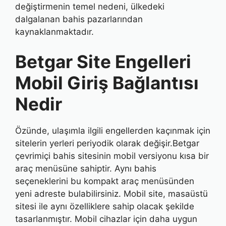
değiştirmenin temel nedeni, ülkedeki
dalgalanan bahis pazarlarından
kaynaklanmaktadır.
Betgar Site Engelleri
Mobil Giriş Bağlantısı
Nedir
Özünde, ulaşımla ilgili engellerden kaçınmak için
sitelerin yerleri periyodik olarak değişir.Betgar
çevrimiçi bahis sitesinin mobil versiyonu kısa bir
araç menüsüne sahiptir. Aynı bahis
seçeneklerini bu kompakt araç menüsünden
yeni adreste bulabilirsiniz. Mobil site, masaüstü
sitesi ile aynı özelliklere sahip olacak şekilde
tasarlanmıştır. Mobil cihazlar için daha uygun