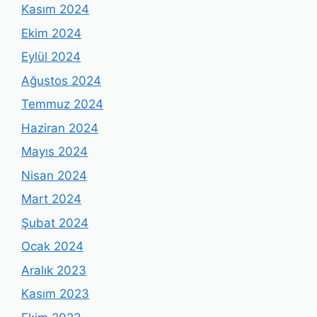
Kasım 2024
Ekim 2024
Eylül 2024
Ağustos 2024
Temmuz 2024
Haziran 2024
Mayıs 2024
Nisan 2024
Mart 2024
Şubat 2024
Ocak 2024
Aralık 2023
Kasım 2023