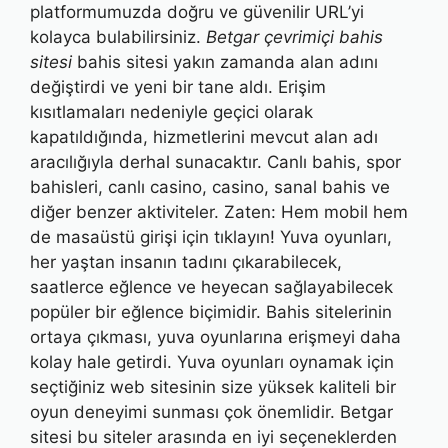
platformumuzda doğru ve güvenilir URL’yi
kolayca bulabilirsiniz.
Betgar çevrimiçi bahis
sitesi
bahis sitesi yakın zamanda alan adını
değiştirdi ve yeni bir tane aldı. Erişim
kısıtlamaları nedeniyle geçici olarak
kapatıldığında, hizmetlerini mevcut alan adı
aracılığıyla derhal sunacaktır. Canlı bahis, spor
bahisleri, canlı casino, casino, sanal bahis ve
diğer benzer aktiviteler. Zaten: Hem mobil hem
de masaüstü girişi için tıklayın! Yuva oyunları,
her yaştan insanın tadını çıkarabilecek,
saatlerce eğlence ve heyecan sağlayabilecek
popüler bir eğlence biçimidir. Bahis sitelerinin
ortaya çıkması, yuva oyunlarına erişmeyi daha
kolay hale getirdi. Yuva oyunları oynamak için
seçtiğiniz web sitesinin size yüksek kaliteli bir
oyun deneyimi sunması çok önemlidir. Betgar
sitesi bu siteler arasında en iyi seçeneklerden