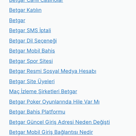
Betgar Katılın
Betgar
Betgar SMS İptali
Betgar Dil Seçeneği
Betgar Mobil Bahis
Betgar Spor Sitesi
Betgar Resmi Sosyal Medya Hesabı
Betgar Site Üyeleri
Maç İzleme Şirketleri Betgar
Betgar Poker Oyunlarında Hile Var Mı
Betgar Bahis Platformu
Betgar Güncel Giriş Adresi Neden Değişti
Betgar Mobil Giriş Bağlantısı Nedir