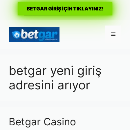
BETGAR GİRİŞ İÇİN TIKLAYINIZ!
İçeriğe
atla
Menü
betgar yeni giriş
adresini arıyor
Betgar Casino