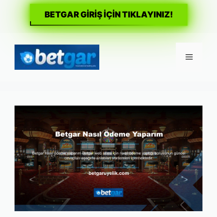
BETGAR GİRİŞ İÇİN TIKLAYINIZ!
İçeriğe
atla
Menü