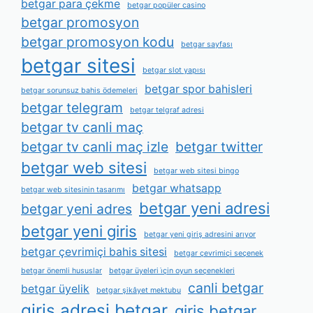
betgar para çekme
betgar popüler casino
betgar promosyon
betgar promosyon kodu
betgar sayfası
betgar sitesi
betgar slot yapısı
betgar spor bahisleri
betgar sorunsuz bahis ödemeleri
betgar telegram
betgar telgraf adresi
betgar tv canli maç
betgar tv canli maç izle
betgar twitter
betgar web sitesi
betgar web sitesi bingo
betgar whatsapp
betgar web sitesinin tasarımı
betgar yeni adresi
betgar yeni adres
betgar yeni giris
betgar yeni giriş adresini arıyor
betgar çevrimiçi bahis sitesi
betgar çevrimiçi seçenek
betgar önemli hususlar
betgar üyeleri i̇çin oyun seçenekleri
canli betgar
betgar üyelik
betgar şikâyet mektubu
giris adresi betgar
giris betgar