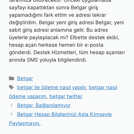
tarafınıza bildirecektir. Önceki uygulamada
sayfayı kapattıktan sonra Betgar giriş
yapamadığımı fark ettim ve adresi tekrar
değiştirdim. Betgar yeni giriş adresi Betgar, yeni
sabit giriş adresi anlamına gelir. Bu adres
üyelerle paylaşılacak mı? Elbette destek ekibi,
hesap açan herkese hemen bir e-posta
gönderdi. Destek Hizmetleri, tüm hesap açanları
anında SMS yoluyla bilgilendirdi.
Kategoriler
Betgar
Etiketler
betgar i̇le ödeme nasıl yapılır
,
betgar nasıl
ödeme yaparım
,
betgar twitter
Betgar, Bağlanılamıyor
Betgar Hesap Bilgilerinizi Asla Kimseyle
Paylaşmayın.