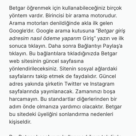
Betgar öğrenmek için kullanabileceğiniz birçok
yöntem vardır. Birincisi bir arama motorudur.
Arama motorları denildiğinde akla ilk gelen
Google’dır. Google arama kutusuna “
Betgar giriş
adresim nasıl ödeme yaparım
Giriş” yazın ve ilk
sonuca tıklayın. Daha sonra Bağlantıyı Paylaş’a
tıklayın. Bu bağlantılara tıkladığınızda Betgar
web sitesinin güncel sayfasına
yönlendirileceksiniz. Sitenin sosyal ağlardaki
sayfalarını takip etmek de faydalıdır. Güncel
adres yakında şirketin Twitter ve Instagram
sayfalarında yayınlanacak. Zamanınızı boşa
harcamayın. Bu standartlar diğerlerinden bir
adım önde olmanıza yardımcı olacaktır. Betgar
bu sitedeki üyeliğini sonlandırma nedenleri
kişiseldir.