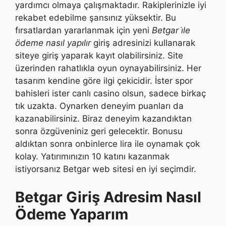
yardımcı olmaya çalışmaktadır. Rakiplerinizle iyi
rekabet edebilme şansınız yüksektir. Bu
fırsatlardan yararlanmak için yeni
Betgar i̇le
ödeme nasıl yapılır
giriş adresinizi kullanarak
siteye giriş yaparak kayıt olabilirsiniz. Site
üzerinden rahatlıkla oyun oynayabilirsiniz. Her
tasarım kendine göre ilgi çekicidir. İster spor
bahisleri ister canlı casino olsun, sadece birkaç
tık uzakta. Oynarken deneyim puanları da
kazanabilirsiniz. Biraz deneyim kazandıktan
sonra özgüveniniz geri gelecektir. Bonusu
aldıktan sonra onbinlerce lira ile oynamak çok
kolay. Yatırımınızın 10 katını kazanmak
istiyorsanız Betgar web sitesi en iyi seçimdir.
Betgar Giriş Adresim Nasıl
Ödeme Yaparım