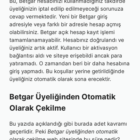
Bu, Betgar hesabınızı kullanmadığınız takdirde
üyeliğinizin iptal edilip edilmeyeceği sorunuza
cevap vermektedir. Yeni bir Betgar giriş
adresiyle veya farklı bir adresle hesap açmış
olabilirsiniz. Betgar açık hesap kayıt işlemi
tamamlanamayabilir. Hesabınız doğrulandı ve
üyeliğiniz artık aktif. Kullanıcı bir aktivasyon
bağlantısı aldı ve siteye erişebildi ancak para
yatıramadı. O zamandan beri bir daha hesabına
giriş yapmadı. Bu koşullar yerine getirildiğinde
üyeliğiniz otomatik olarak sona erecektir.
Betgar Üyeliğinden Otomatik
Olarak Çekilme
Bu yazıda açıklandığı gibi burada adet kavramı
geçerlidir. Peki
Betgar üyeliğinden otomatik
olarak çekilme
web sitesinde bu süre nedir?