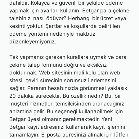
dahildir. Kolayca ve güvenli bir şekilde ödeme
yapmak için ayarları kullanın. Betgar para çekme
talebinizi nasıl ödüyor? Herhangi bir ücret veya
kesinti yoktur. Şartlar ve koşullarda belirtilen
ödeme yöntemi nedeniyle makbuz
düzenleyemiyoruz.
Tek yapmanız gereken kurallara uymak ve para
çekme talep formunu doğru ve eksiksiz
doldurmak. Web sitesinin mali kolu olan web
sitesi, çeviri sürecinin sorunsuz ilerlemesini
sağlar. Paranın hesabınızda görünmesi yaklaşık
20 dakika sürecektir. Bu özellik nedir? Bu, bir
müşteri hizmetleri temsilcisinden aranacağınız
anlamına gelir. Bu seçeneği kullanabilmek için
Betgar üyesi olmanız gerekmektedir. Yeni
Betgar kayıt adresinizi kullanarak kayıt işlemini
tamamlayın. E-posta adresinizi almak için lütfen