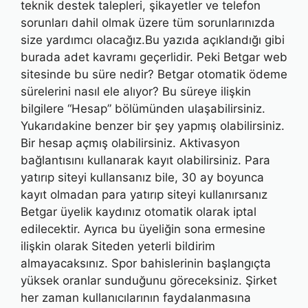
teknik destek talepleri, şikayetler ve telefon
sorunları dahil olmak üzere tüm sorunlarınızda
size yardımcı olacağız.Bu yazıda açıklandığı gibi
burada adet kavramı geçerlidir. Peki Betgar web
sitesinde bu süre nedir? Betgar otomatik ödeme
sürelerini nasıl ele alıyor? Bu süreye ilişkin
bilgilere “Hesap” bölümünden ulaşabilirsiniz.
Yukarıdakine benzer bir şey yapmış olabilirsiniz.
Bir hesap açmış olabilirsiniz. Aktivasyon
bağlantısını kullanarak kayıt olabilirsiniz. Para
yatırıp siteyi kullansanız bile, 30 ay boyunca
kayıt olmadan para yatırıp siteyi kullanırsanız
Betgar üyelik kaydınız otomatik olarak iptal
edilecektir. Ayrıca bu üyeliğin sona ermesine
ilişkin olarak Siteden yeterli bildirim
almayacaksınız. Spor bahislerinin başlangıçta
yüksek oranlar sunduğunu göreceksiniz. Şirket
her zaman kullanıcılarının faydalanmasına