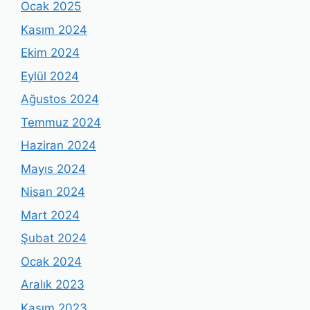
Ocak 2025
Kasım 2024
Ekim 2024
Eylül 2024
Ağustos 2024
Temmuz 2024
Haziran 2024
Mayıs 2024
Nisan 2024
Mart 2024
Şubat 2024
Ocak 2024
Aralık 2023
Kasım 2023