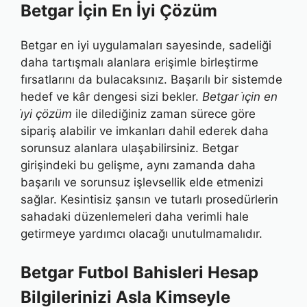
Betgar İçin En İyi Çözüm
Betgar en iyi uygulamaları sayesinde, sadeliği
daha tartışmalı alanlara erişimle birleştirme
fırsatlarını da bulacaksınız. Başarılı bir sistemde
hedef ve kâr dengesi sizi bekler.
Betgar i̇çin en
i̇yi çözüm
ile dilediğiniz zaman sürece göre
sipariş alabilir ve imkanları dahil ederek daha
sorunsuz alanlara ulaşabilirsiniz. Betgar
girişindeki bu gelişme, aynı zamanda daha
başarılı ve sorunsuz işlevsellik elde etmenizi
sağlar. Kesintisiz şansın ve tutarlı prosedürlerin
sahadaki düzenlemeleri daha verimli hale
getirmeye yardımcı olacağı unutulmamalıdır.
Betgar Futbol Bahisleri Hesap
Bilgilerinizi Asla Kimseyle