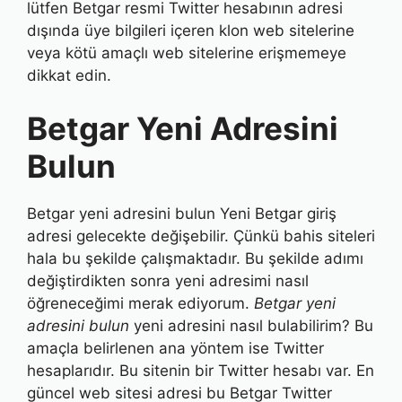
lütfen Betgar resmi Twitter hesabının adresi
dışında üye bilgileri içeren klon web sitelerine
veya kötü amaçlı web sitelerine erişmemeye
dikkat edin.
Betgar Yeni Adresini
Bulun
Betgar yeni adresini bulun Yeni Betgar giriş
adresi gelecekte değişebilir. Çünkü bahis siteleri
hala bu şekilde çalışmaktadır. Bu şekilde adımı
değiştirdikten sonra yeni adresimi nasıl
öğreneceğimi merak ediyorum.
Betgar yeni
adresini bulun
yeni adresini nasıl bulabilirim? Bu
amaçla belirlenen ana yöntem ise Twitter
hesaplarıdır. Bu sitenin bir Twitter hesabı var. En
güncel web sitesi adresi bu Betgar Twitter