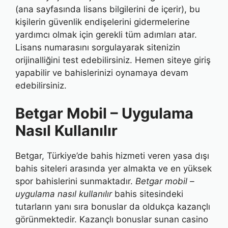
(ana sayfasında lisans bilgilerini de içerir), bu
kişilerin güvenlik endişelerini gidermelerine
yardımcı olmak için gerekli tüm adımları atar.
Lisans numarasını sorgulayarak sitenizin
orijinalliğini test edebilirsiniz. Hemen siteye giriş
yapabilir ve bahislerinizi oynamaya devam
edebilirsiniz.
Betgar Mobil – Uygulama
Nasıl Kullanılır
Betgar, Türkiye’de bahis hizmeti veren yasa dışı
bahis siteleri arasında yer almakta ve en yüksek
spor bahislerini sunmaktadır.
Betgar mobil –
uygulama nasıl kullanılır
bahis sitesindeki
tutarların yanı sıra bonuslar da oldukça kazançlı
görünmektedir. Kazançlı bonuslar sunan casino