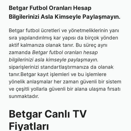
Betgar Futbol Oranları Hesap
Bilgilerinizi Asla Kimseyle Paylaşmayın.
Betgar futbol ücretleri ve yönetmeliklerinin yanı
sıra yapılandırılmış kar yapısı da birçok yönden
aktif kalmanıza olanak tanır. Bu süreç aynı
zamanda
Betgar futbol oranları hesap
bilgilerinizi asla kimseyle paylaşmayın.
siparişlerinizi standartlaştırmanıza da olanak
tanır.Betgar kayıt işlemleri ve bu işlemlere
yönelik anlaşmalar her zaman güvenli bir sistem
ve çeşitli yollarla güvenli bir alana ulaşma fırsatı
sunmaktadır.
Betgar Canlı TV
Fiyatları