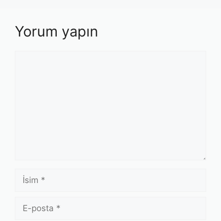
Yorum yapın
Yorum
İsim
E-
posta