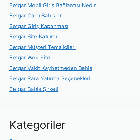
Betgar Mobil Giriş Bağlantısı Nedir
Betgar Canlı Bahisleri
Betgar Giriş Kapanması
Betgar Site Katılımı
Betgar Müşteri Temsilcileri
Betgar Web Site
Betgar Vakit Kaybetmeden Bahis
Betgar Para Yatırma Seçenekleri
Betgar Bahis Şirketi
Kategoriler