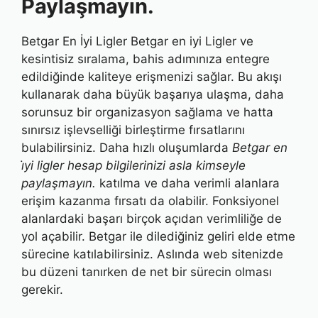
Paylaşmayın.
Betgar En İyi Ligler Betgar en iyi Ligler ve
kesintisiz sıralama, bahis adımınıza entegre
edildiğinde kaliteye erişmenizi sağlar. Bu akışı
kullanarak daha büyük başarıya ulaşma, daha
sorunsuz bir organizasyon sağlama ve hatta
sınırsız işlevselliği birleştirme fırsatlarını
bulabilirsiniz. Daha hızlı oluşumlarda
Betgar en
i̇yi ligler hesap bilgilerinizi asla kimseyle
paylaşmayın.
katılma ve daha verimli alanlara
erişim kazanma fırsatı da olabilir. Fonksiyonel
alanlardaki başarı birçok açıdan verimliliğe de
yol açabilir. Betgar ile dilediğiniz geliri elde etme
sürecine katılabilirsiniz. Aslında web sitenizde
bu düzeni tanırken de net bir sürecin olması
gerekir.