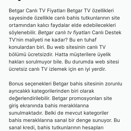
Betgar Canlı TV Fiyatları Betgar TV özellikleri
sayesinde özellikle canlı bahis tutkunlarının site
ortamından kalıcı faydalar elde edebilecekleri
söylenebilir.
Betgar canlı tv fiyatları
Canlı Destek
TV’nin maliyeti ne kadar? Bu en tuhaf
konulardan biri. Bu web sitesinin canlı TV
bölümü ücretsizdir. Hatta müşterilere üyelik
hakları sorulmuyor bile. Bu durumda web sitesi
ücretsiz canlı TV izlemek için en iyi yerdir.
Bonus seçenekleri Betgar bahis sitesinin zorunlu
ayrıcalıklı kategorilerinden biri olarak
değerlendirilebilir. Betgar promosyonları site
giriş ekranında bahis meraklılarına
sunulmaktadır. Belki de mevcut kategoriler
bahis meraklılarına sanal bir denge sunuyor. Bu
sanal kredi, bahis tutkunlarının hesapları