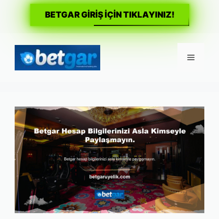
BETGAR GİRİŞ İÇİN TIKLAYINIZ!
İçeriğe
atla
Menü