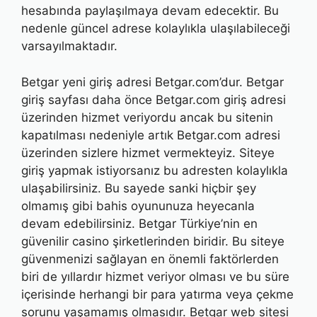
hesabında paylaşılmaya devam edecektir. Bu
nedenle güncel adrese kolaylıkla ulaşılabileceği
varsayılmaktadır.
Betgar yeni giriş adresi Betgar.com’dur. Betgar
giriş sayfası daha önce Betgar.com giriş adresi
üzerinden hizmet veriyordu ancak bu sitenin
kapatılması nedeniyle artık Betgar.com adresi
üzerinden sizlere hizmet vermekteyiz. Siteye
giriş yapmak istiyorsanız bu adresten kolaylıkla
ulaşabilirsiniz. Bu sayede sanki hiçbir şey
olmamış gibi bahis oyununuza heyecanla
devam edebilirsiniz. Betgar Türkiye’nin en
güvenilir casino şirketlerinden biridir. Bu siteye
güvenmenizi sağlayan en önemli faktörlerden
biri de yıllardır hizmet veriyor olması ve bu süre
içerisinde herhangi bir para yatırma veya çekme
sorunu yaşamamış olmasıdır. Betgar web sitesi