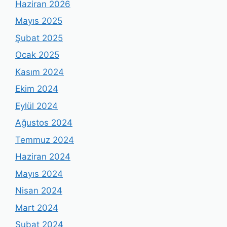
Haziran 2026
Mayıs 2025
Şubat 2025
Ocak 2025
Kasım 2024
Ekim 2024
Eylül 2024
Ağustos 2024
Temmuz 2024
Haziran 2024
Mayıs 2024
Nisan 2024
Mart 2024
Şubat 2024