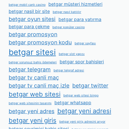
betgar müşteri hizmetleri
betgar mobil canlı casino
betgar nasil bir site
betgar nasıl katılılır
betgar oyun sitesi
betgar para yatırma
betgar para çekme
betgar popüler casino
betgar promosyon
betgar promosyon kodu
betgar sayfası
betgar sitesi
betgar slot yapısı
betgar spor bahisleri
betgar sorunsuz bahis ödemeleri
betgar telegram
betgar telgraf adresi
betgar tv canli maç
betgar tv canli maç izle
betgar twitter
betgar web sitesi
betgar web sitesi bingo
betgar whatsapp
betgar web sitesinin tasarımı
betgar yeni adresi
betgar yeni adres
betgar yeni giris
betgar yeni giriş adresini arıyor
betgar çevrimiçi bahis sitesi