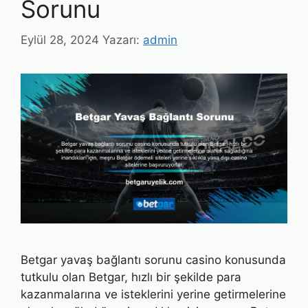
Sorunu
Eylül 28, 2024
Yazarı:
admin
Betgar yavaş bağlantı sorunu casino konusunda
tutkulu olan Betgar, hızlı bir şekilde para
kazanmalarına ve isteklerini yerine getirmelerine