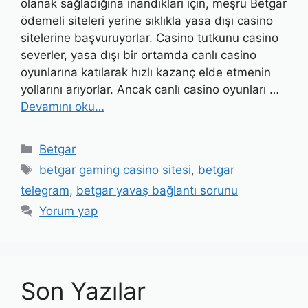
olanak sağladığına inandıkları için, meşru Betgar
ödemeli siteleri yerine sıklıkla yasa dışı casino
sitelerine başvuruyorlar. Casino tutkunu casino
severler, yasa dışı bir ortamda canlı casino
oyunlarına katılarak hızlı kazanç elde etmenin
yollarını arıyorlar. Ancak canlı casino oyunları …
Devamını oku…
Kategoriler
Betgar
Etiketler
betgar gaming casino sitesi
,
betgar
telegram
,
betgar yavaş bağlantı sorunu
Yorum yap
Son Yazılar