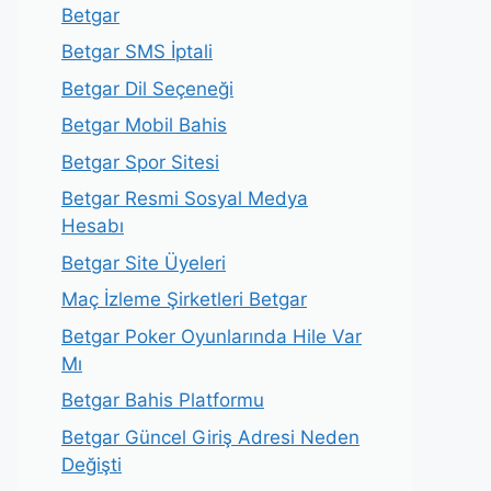
Betgar
Betgar SMS İptali
Betgar Dil Seçeneği
Betgar Mobil Bahis
Betgar Spor Sitesi
Betgar Resmi Sosyal Medya
Hesabı
Betgar Site Üyeleri
Maç İzleme Şirketleri Betgar
Betgar Poker Oyunlarında Hile Var
Mı
Betgar Bahis Platformu
Betgar Güncel Giriş Adresi Neden
Değişti