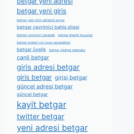
betgar yeni adresi
betgar yeni giris
betgar yeni giriş adresini arıyor
betgar çevrimiçi bahis sitesi
betgar çevrimiçi seçenek
betgar önemli hususlar
betgar üyeleri i̇çin oyun seçenekleri
betgar üyelik
betgar şikâyet mektubu
canli betgar
giris adresi betgar
giris betgar
girisi betgar
güncel adresi betgar
güncel betgar
kayit betgar
twitter betgar
yeni adresi betgar