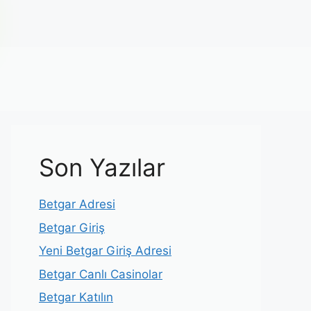
Son Yazılar
Betgar Adresi
Betgar Giriş
Yeni Betgar Giriş Adresi
Betgar Canlı Casinolar
Betgar Katılın