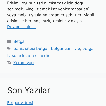
Erişimi, oyunun tadını çıkarmak için doğru
seçimdir. Maçı izlemek isteyenler masaüstü
veya mobil uygulamalardan erişebilirler. Mobil
erişim ile her maçı hızlı, kesintisiz akışla …
Devamını oku…
Kategoriler
Betgar
Etiketler
bahis sitesi betgar
,
betgar canlı vip
,
betgar
tv şu anki adresi nedir
Yorum yap
Son Yazılar
Betgar Adresi