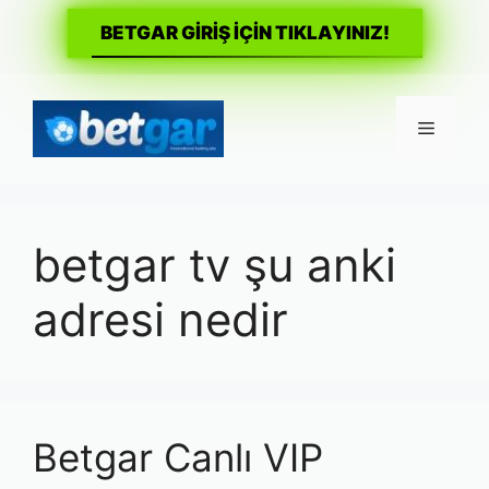
BETGAR GİRİŞ İÇİN TIKLAYINIZ!
İçeriğe
atla
Menü
betgar tv şu anki
adresi nedir
Betgar Canlı VIP