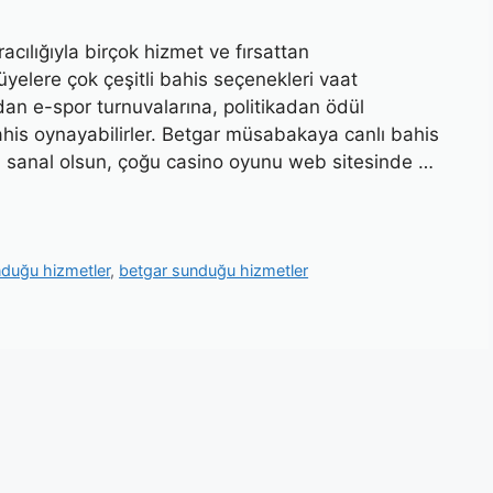
cılığıyla birçok hizmet ve fırsattan
 üyelere çok çeşitli bahis seçenekleri vaat
rdan e-spor turnuvalarına, politikadan ödül
ahis oynayabilirler. Betgar müsabakaya canlı bahis
 sanal olsun, çoğu casino oyunu web sitesinde …
nduğu hizmetler
,
betgar sunduğu hizmetler