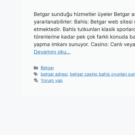
Betgar sunduğu hizmetler üyeler Betgar ara
yararlanabilirler: Bahis: Betgar web sitesi
etmektedir. Bahis tutkunları klasik sporla
törenlerine kadar pek çok farklı konuda b
yapma imkanı sunuyor. Casino: Canlı veya
Devamını oku…
Kategoriler
Betgar
Etiketler
betgar adresi
,
betgar casino bahis oyunları su
Yorum yap