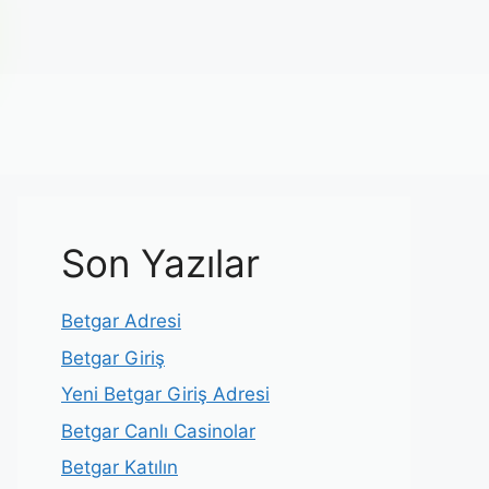
Son Yazılar
Betgar Adresi
Betgar Giriş
Yeni Betgar Giriş Adresi
Betgar Canlı Casinolar
Betgar Katılın