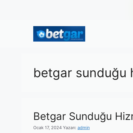
İçeriğe
atla
betgar sunduğu 
Betgar Sunduğu Hiz
Ocak 17, 2024
Yazarı:
admin