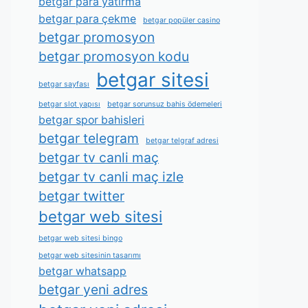
betgar para yatırma
betgar para çekme
betgar popüler casino
betgar promosyon
betgar promosyon kodu
betgar sitesi
betgar sayfası
betgar slot yapısı
betgar sorunsuz bahis ödemeleri
betgar spor bahisleri
betgar telegram
betgar telgraf adresi
betgar tv canli maç
betgar tv canli maç izle
betgar twitter
betgar web sitesi
betgar web sitesi bingo
betgar web sitesinin tasarımı
betgar whatsapp
betgar yeni adres