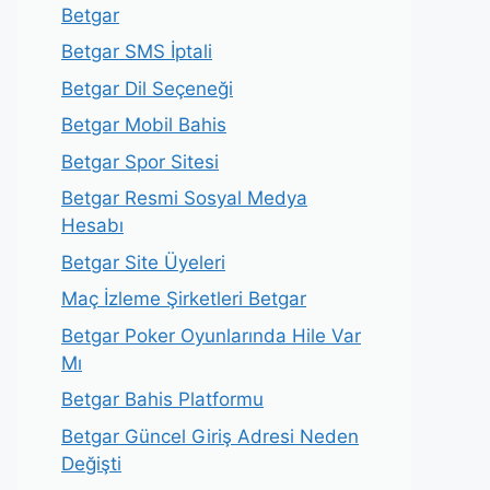
Betgar
Betgar SMS İptali
Betgar Dil Seçeneği
Betgar Mobil Bahis
Betgar Spor Sitesi
Betgar Resmi Sosyal Medya
Hesabı
Betgar Site Üyeleri
Maç İzleme Şirketleri Betgar
Betgar Poker Oyunlarında Hile Var
Mı
Betgar Bahis Platformu
Betgar Güncel Giriş Adresi Neden
Değişti