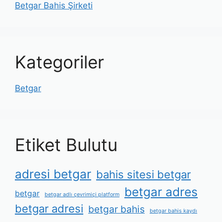
Betgar Bahis Şirketi
Kategoriler
Betgar
Etiket Bulutu
adresi betgar
bahis sitesi betgar
betgar adres
betgar
betgar adlı çevrimiçi platform
betgar adresi
betgar bahis
betgar bahis kaydı