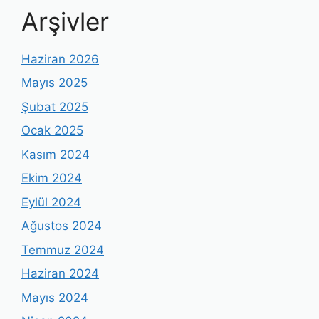
Arşivler
Haziran 2026
Mayıs 2025
Şubat 2025
Ocak 2025
Kasım 2024
Ekim 2024
Eylül 2024
Ağustos 2024
Temmuz 2024
Haziran 2024
Mayıs 2024