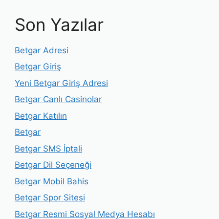
Son Yazılar
Betgar Adresi
Betgar Giriş
Yeni Betgar Giriş Adresi
Betgar Canlı Casinolar
Betgar Katılın
Betgar
Betgar SMS İptali
Betgar Dil Seçeneği
Betgar Mobil Bahis
Betgar Spor Sitesi
Betgar Resmi Sosyal Medya Hesabı