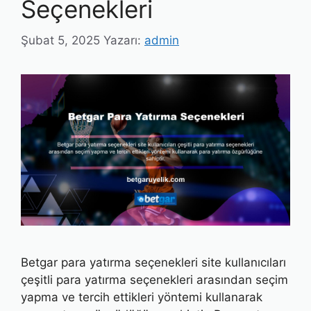
Seçenekleri
Şubat 5, 2025
Yazarı:
admin
Betgar para yatırma seçenekleri site kullanıcıları
çeşitli para yatırma seçenekleri arasından seçim
yapma ve tercih ettikleri yöntemi kullanarak