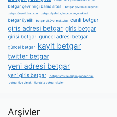
betgar çevrimiçi bahis sitesi
betgar çevrimiçi seçenek
betgar önemli hususlar
betgar üyeleri i̇çin oyun seçenekleri
canli betgar
betgar üyelik
betgar şikâyet mektubu
giris adresi betgar
giris betgar
girisi betgar
güncel adresi betgar
kayit betgar
güncel betgar
twitter betgar
yeni adresi betgar
yeni giris betgar
betgar sms i̇le erişim gönderir mi
betgar üye olmak
ücretsiz betgar siteleri
Arşivler