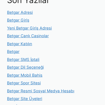
Betgar Adresi
Betgar Giriş
Yeni Betgar Giriş Adresi
Betgar Canlı Casinolar
Betgar Katılın
Betgar
Betgar SMS İptali
Betgar Dil Seçeneği
Betgar Mobil Bahis
Betgar Spor Sitesi
Betgar Resmi Sosyal Medya Hesabı
Betgar Site Üyeleri