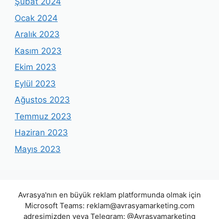
Şubat 2024
Ocak 2024
Aralık 2023
Kasım 2023
Ekim 2023
Eylül 2023
Ağustos 2023
Temmuz 2023
Haziran 2023
Mayıs 2023
Avrasya'nın en büyük reklam platformunda olmak için
Microsoft Teams:
reklam@avrasyamarketing.com
adresimizden veya Telegram: @Avrasyamarketing