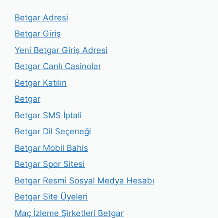
Betgar Adresi
Betgar Giriş
Yeni Betgar Giriş Adresi
Betgar Canlı Casinolar
Betgar Katılın
Betgar
Betgar SMS İptali
Betgar Dil Seçeneği
Betgar Mobil Bahis
Betgar Spor Sitesi
Betgar Resmi Sosyal Medya Hesabı
Betgar Site Üyeleri
Maç İzleme Şirketleri Betgar