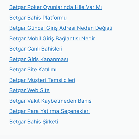
Betgar Poker Oyunlarında Hile Var Mı
Betgar Bahis Platformu
Betgar Güncel Giriş Adresi Neden Değişti
Betgar Mobil Giriş Bağlantısı Nedir
Betgar Canlı Bahisleri
Betgar Giriş Kapanması
Betgar Site Katılımı
Betgar Müşteri Temsilcileri
Betgar Web Site
Betgar Vakit Kaybetmeden Bahis
Betgar Para Yatırma Seçenekleri
Betgar Bahis Şirketi