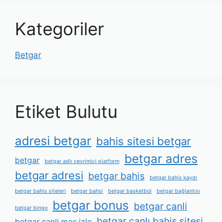
Kategoriler
Betgar
Etiket Bulutu
adresi betgar
bahis sitesi betgar
betgar adres
betgar
betgar adlı çevrimiçi platform
betgar adresi
betgar bahis
betgar bahis kaydı
betgar bahis siteleri
betgar bahsi
betgar basketbol
betgar bağlantısı
betgar bonus
betgar canli
betgar bingo
betgar canlı bahis sitesi
betgar canli maç izle