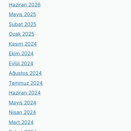
Haziran 2026
Mayıs 2025
Şubat 2025
Ocak 2025
Kasım 2024
Ekim 2024
Eylül 2024
Ağustos 2024
Temmuz 2024
Haziran 2024
Mayıs 2024
Nisan 2024
Mart 2024