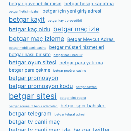
betgar güvenebilir misin
betgar hesap kapatma
betgar i̇çin yeni giriş adresi
betgar i̇letişim bahsi
betgar kayit
betgar kayıt prosedürü
betgar maç izle
betgar kaç oldu
betgar maç izleme
Betgar Mevcut Adresi
betgar müşteri hizmetleri
betgar mobil canlı casino
betgar nasil bir site
betgar nasıl katılılır
betgar oyun sitesi
betgar para yatırma
betgar para çekme
betgar popüler casino
betgar promosyon
betgar promosyon kodu
betgar sayfası
betgar sitesi
betgar slot yapısı
betgar spor bahisleri
betgar sorunsuz bahis ödemeleri
betgar telegram
betgar telgraf adresi
betgar tv canli maç
betgar tv canli maç izle
betgar twitter