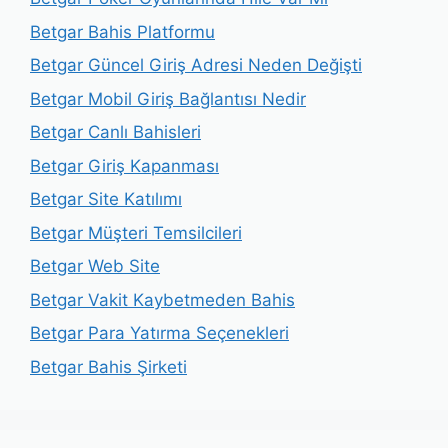
Betgar Bahis Platformu
Betgar Güncel Giriş Adresi Neden Değişti
Betgar Mobil Giriş Bağlantısı Nedir
Betgar Canlı Bahisleri
Betgar Giriş Kapanması
Betgar Site Katılımı
Betgar Müşteri Temsilcileri
Betgar Web Site
Betgar Vakit Kaybetmeden Bahis
Betgar Para Yatırma Seçenekleri
Betgar Bahis Şirketi