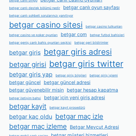
betgar canlı bingo
betgar canlı oyun sayfası
betgar canlı destek bölümü nedir
betgar canlı sohbeti sorularınızı yanıtlıyor
betgar casino sitesi
betgar casino tutkunları
betgar com
betgar casino ve poker oyunları
betgar futbol bahisleri
betgar geniş canlı bahis oyunları seçkisi
betgar geri bildirimler
betgar giris adresi
betgar giris
betgar giris twitter
betgar girisi
betgar giris yap
betgar giriş bilgileri
betgar giriş i̇şlemi
betgar güncel
betgar güncel adresi
betgar güvenebilir misin
betgar hesap kapatma
betgar i̇çin yeni giriş adresi
betgar i̇letişim bahsi
betgar kayit
betgar kayıt prosedürü
betgar maç izle
betgar kaç oldu
betgar maç izleme
Betgar Mevcut Adresi
betgar müşteri hizmetleri
betgar mobil canlı casino