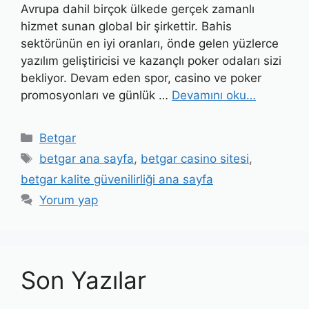
Avrupa dahil birçok ülkede gerçek zamanlı
hizmet sunan global bir şirkettir. Bahis
sektörünün en iyi oranları, önde gelen yüzlerce
yazılım geliştiricisi ve kazançlı poker odaları sizi
bekliyor. Devam eden spor, casino ve poker
promosyonları ve günlük …
Devamını oku…
Kategoriler
Betgar
Etiketler
betgar ana sayfa
,
betgar casino sitesi
,
betgar kalite güvenilirliği ana sayfa
Yorum yap
Son Yazılar