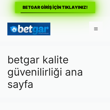
BETGAR GİRİŞ İÇİN TIKLAYINIZ!
İçeriğe
atla
Menü
betgar kalite
güvenilirliği ana
sayfa