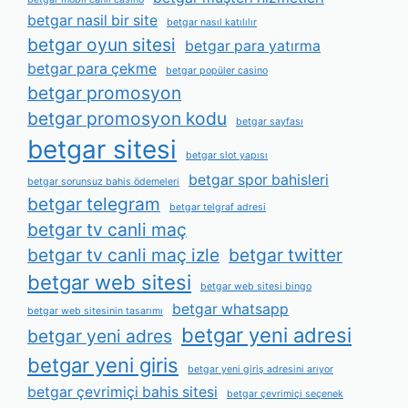
betgar nasil bir site
betgar nasıl katılılır
betgar oyun sitesi
betgar para yatırma
betgar para çekme
betgar popüler casino
betgar promosyon
betgar promosyon kodu
betgar sayfası
betgar sitesi
betgar slot yapısı
betgar spor bahisleri
betgar sorunsuz bahis ödemeleri
betgar telegram
betgar telgraf adresi
betgar tv canli maç
betgar tv canli maç izle
betgar twitter
betgar web sitesi
betgar web sitesi bingo
betgar whatsapp
betgar web sitesinin tasarımı
betgar yeni adresi
betgar yeni adres
betgar yeni giris
betgar yeni giriş adresini arıyor
betgar çevrimiçi bahis sitesi
betgar çevrimiçi seçenek