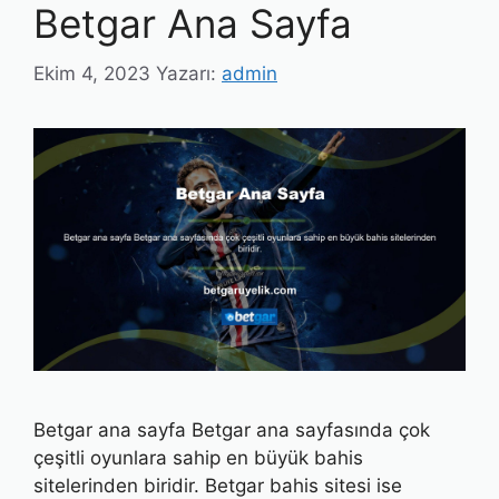
Betgar Ana Sayfa
Ekim 4, 2023
Yazarı:
admin
Betgar ana sayfa Betgar ana sayfasında çok
çeşitli oyunlara sahip en büyük bahis
sitelerinden biridir. Betgar bahis sitesi ise