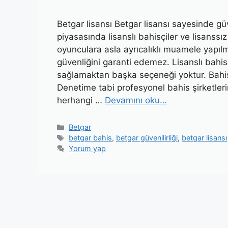
Betgar lisansı Betgar lisansı sayesinde güve
piyasasında lisanslı bahisçiler ve lisanssı
oyunculara asla ayrıcalıklı muamele yapılma
güvenliğini garanti edemez. Lisanslı bahis ş
sağlamaktan başka seçeneği yoktur. Bahisçile
Denetime tabi profesyonel bahis şirketleri
herhangi …
Devamını oku…
Kategoriler
Betgar
Etiketler
betgar bahis
,
betgar güvenilirliği
,
betgar lisansı
Yorum yap