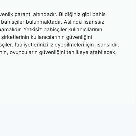
nlik garanti altındadır. Bildiğiniz gibi bahis
z bahisçiler bulunmaktadır. Aslında lisanssız
malıdır. Yetkisiz bahisçiler kullanıcılarının
irketlerinin kullanıcılarının güvenliğini
r, faaliyetlerinizi izleyebilmeleri için lisanslıdır.
nin, oyuncuların güvenliğini tehlikeye atabilecek