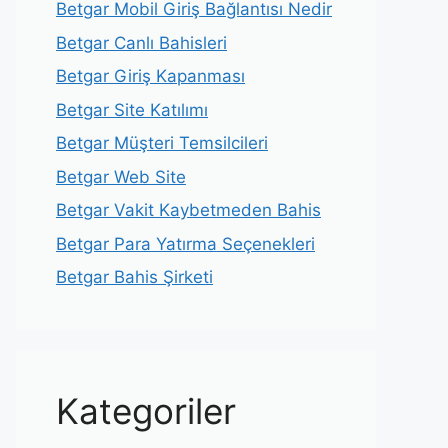
Betgar Mobil Giriş Bağlantısı Nedir
Betgar Canlı Bahisleri
Betgar Giriş Kapanması
Betgar Site Katılımı
Betgar Müşteri Temsilcileri
Betgar Web Site
Betgar Vakit Kaybetmeden Bahis
Betgar Para Yatırma Seçenekleri
Betgar Bahis Şirketi
Kategoriler