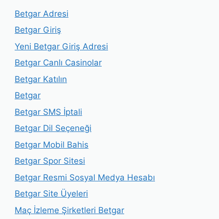
Betgar Adresi
Betgar Giriş
Yeni Betgar Giriş Adresi
Betgar Canlı Casinolar
Betgar Katılın
Betgar
Betgar SMS İptali
Betgar Dil Seçeneği
Betgar Mobil Bahis
Betgar Spor Sitesi
Betgar Resmi Sosyal Medya Hesabı
Betgar Site Üyeleri
Maç İzleme Şirketleri Betgar