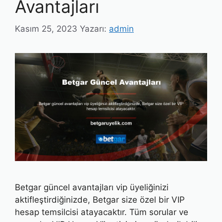
Avantajları
Kasım 25, 2023
Yazarı:
admin
Betgar güncel avantajları vip üyeliğinizi
aktifleştirdiğinizde, Betgar size özel bir VIP
hesap temsilcisi atayacaktır. Tüm sorular ve