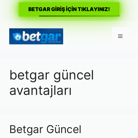
BETGAR GİRİŞ İÇİN TIKLAYINIZ!
İçeriğe
atla
Menü
betgar güncel
avantajları
Betgar Güncel