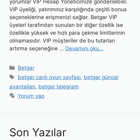
yorumlar VIP Hesap Yöneticimize gönderilebilir.
VIP üyeliği, yatırımınız karşılığında çeşitli bonus
seçeneklerine erişmenizi sağlar. Betgar VIP
üyeleri tarafından sunulan bir diğer özellik ise
özellikle yüksek ve hızlı para çekme limitlerinin
olmamasıdır. VIP müşteriler de bu tutarları
artırma seçeneğine …
Devamını oku…
Kategoriler
Betgar
Etiketler
betgar canlı oyun sayfası
,
betgar güncel
avantajları
,
betgar telegram
Yorum yap
Son Yazılar