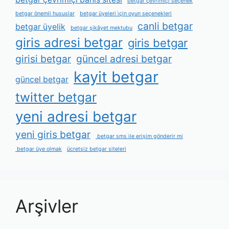
betgar çevrimiçi seçenek
betgar önemli hususlar
betgar üyeleri i̇çin oyun seçenekleri
canli betgar
betgar üyelik
betgar şikâyet mektubu
giris adresi betgar
giris betgar
girisi betgar
güncel adresi betgar
kayit betgar
güncel betgar
twitter betgar
yeni adresi betgar
yeni giris betgar
betgar sms i̇le erişim gönderir mi
betgar üye olmak
ücretsiz betgar siteleri
Arşivler