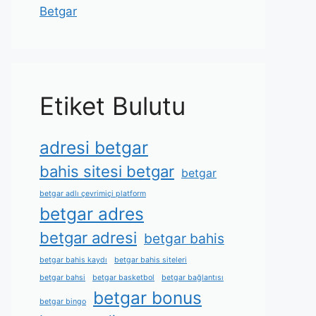
Betgar
Etiket Bulutu
adresi betgar
bahis sitesi betgar
betgar
betgar adlı çevrimiçi platform
betgar adres
betgar adresi
betgar bahis
betgar bahis kaydı
betgar bahis siteleri
betgar bahsi
betgar basketbol
betgar bağlantısı
betgar bonus
betgar bingo