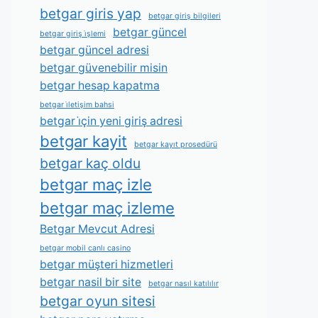
betgar giris yap
betgar giriş bilgileri
betgar güncel
betgar giriş i̇şlemi
betgar güncel adresi
betgar güvenebilir misin
betgar hesap kapatma
betgar i̇letişim bahsi
betgar i̇çin yeni giriş adresi
betgar kayit
betgar kayıt prosedürü
betgar kaç oldu
betgar maç izle
betgar maç izleme
Betgar Mevcut Adresi
betgar mobil canlı casino
betgar müşteri hizmetleri
betgar nasil bir site
betgar nasıl katılılır
betgar oyun sitesi