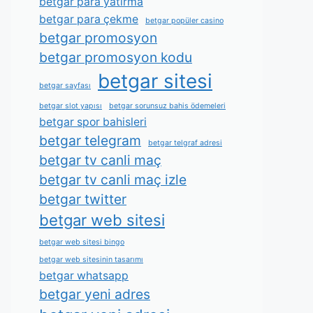
betgar para yatırma
betgar para çekme
betgar popüler casino
betgar promosyon
betgar promosyon kodu
betgar sitesi
betgar sayfası
betgar slot yapısı
betgar sorunsuz bahis ödemeleri
betgar spor bahisleri
betgar telegram
betgar telgraf adresi
betgar tv canli maç
betgar tv canli maç izle
betgar twitter
betgar web sitesi
betgar web sitesi bingo
betgar web sitesinin tasarımı
betgar whatsapp
betgar yeni adres