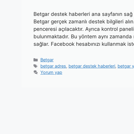
Betgar destek haberleri ana sayfanın sağ a
Betgar gerçek zamanlı destek bilgileri alın
penceresi açılacaktır. Ayrıca kontrol pane
bulunmaktadır. Bu yöntem aynı zamanda m
sağlar. Facebook hesabınızı kullanmak ist
Kategoriler
Betgar
Etiketler
betgar adres
,
betgar destek haberleri
,
betgar y
Yorum yap