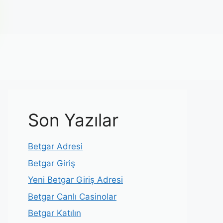
Son Yazılar
Betgar Adresi
Betgar Giriş
Yeni Betgar Giriş Adresi
Betgar Canlı Casinolar
Betgar Katılın