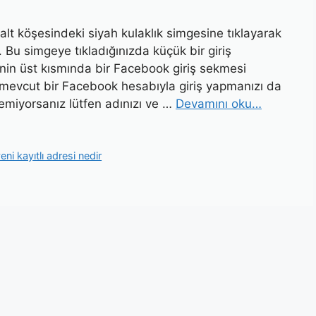
lt köşesindeki siyah kulaklık simgesine tıklayarak
. Bu simgeye tıkladığınızda küçük bir giriş
linin üst kısmında bir Facebook giriş sekmesi
evcut bir Facebook hesabıyla giriş yapmanızı da
emiyorsanız lütfen adınızı ve …
Devamını oku…
eni kayıtlı adresi nedir