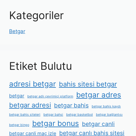
Kategoriler
Betgar
Etiket Bulutu
adresi betgar
bahis sitesi betgar
betgar adres
betgar
betgar adlı çevrimiçi platform
betgar adresi
betgar bahis
betgar bahis kaydı
betgar bahis siteleri
betgar bahsi
betgar basketbol
betgar bağlantısı
betgar bonus
betgar canli
betgar bingo
betgar canlı bahis sitesi
betgar canli maç izle