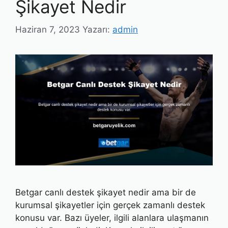
Şikayet Nedir
Haziran 7, 2023
Yazarı:
admin
Betgar canlı destek şikayet nedir ama bir de
kurumsal şikayetler için gerçek zamanlı destek
konusu var. Bazı üyeler, ilgili alanlara ulaşmanın