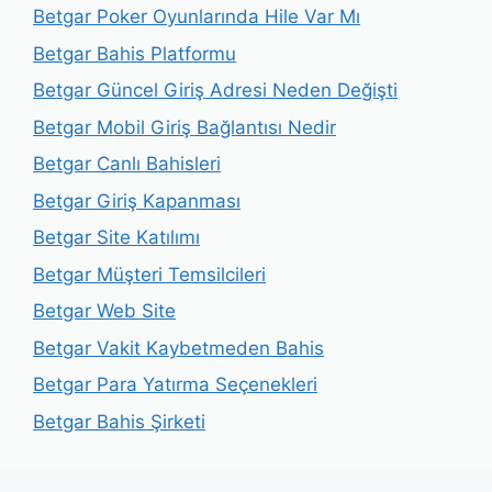
Betgar Poker Oyunlarında Hile Var Mı
Betgar Bahis Platformu
Betgar Güncel Giriş Adresi Neden Değişti
Betgar Mobil Giriş Bağlantısı Nedir
Betgar Canlı Bahisleri
Betgar Giriş Kapanması
Betgar Site Katılımı
Betgar Müşteri Temsilcileri
Betgar Web Site
Betgar Vakit Kaybetmeden Bahis
Betgar Para Yatırma Seçenekleri
Betgar Bahis Şirketi