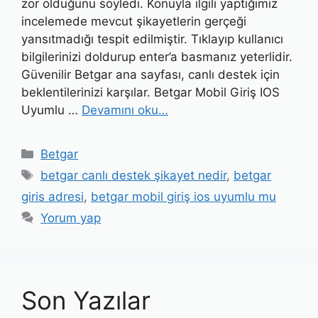
zor olduğunu söyledi. Konuyla ilgili yaptığımız
incelemede mevcut şikayetlerin gerçeği
yansıtmadığı tespit edilmiştir. Tıklayıp kullanıcı
bilgilerinizi doldurup enter’a basmanız yeterlidir.
Güvenilir Betgar ana sayfası, canlı destek için
beklentilerinizi karşılar. Betgar Mobil Giriş IOS
Uyumlu …
Devamını oku…
Kategoriler
Betgar
Etiketler
betgar canlı destek şikayet nedir
,
betgar
giris adresi
,
betgar mobil giriş ios uyumlu mu
Yorum yap
Son Yazılar