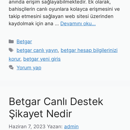
anında erişim sağlayabilmektedir. Ek olarak,
bahisçilerin canlı oyunlara kolayca erişmesini ve
takip etmesini sağlayan web sitesi üzerinden
kaydolmak için ana …
Devamını oku…
Kategoriler
Betgar
Etiketler
betgar canlı yayın
,
betgar hesap bilgilerinizi
korur
,
betgar yeni giris
Yorum yap
Betgar Canlı Destek
Şikayet Nedir
Haziran 7, 2023
Yazarı:
admin