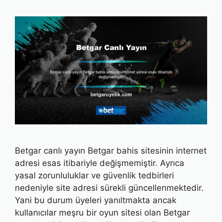
Betgar canlı yayın Betgar bahis sitesinin internet
adresi esas itibariyle değişmemiştir. Ayrıca
yasal zorunluluklar ve güvenlik tedbirleri
nedeniyle site adresi sürekli güncellenmektedir.
Yani bu durum üyeleri yanıltmakta ancak
kullanıcılar meşru bir oyun sitesi olan Betgar