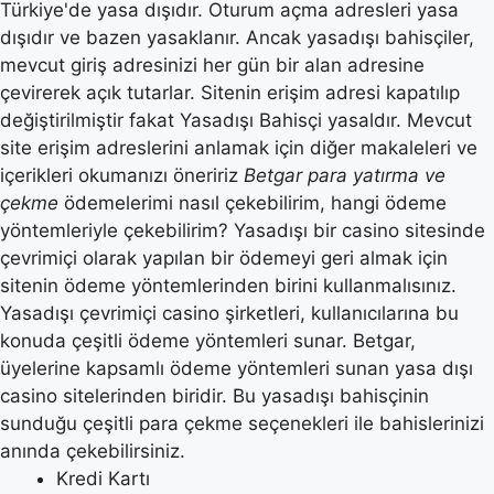
Türkiye'de yasa dışıdır. Oturum açma adresleri yasa
dışıdır ve bazen yasaklanır. Ancak yasadışı bahisçiler,
mevcut giriş adresinizi her gün bir alan adresine
çevirerek açık tutarlar. Sitenin erişim adresi kapatılıp
değiştirilmiştir fakat Yasadışı Bahisçi yasaldır. Mevcut
site erişim adreslerini anlamak için diğer makaleleri ve
içerikleri okumanızı öneririz
Betgar para yatırma ve
çekme
ödemelerimi nasıl çekebilirim, hangi ödeme
yöntemleriyle çekebilirim? Yasadışı bir casino sitesinde
çevrimiçi olarak yapılan bir ödemeyi geri almak için
sitenin ödeme yöntemlerinden birini kullanmalısınız.
Yasadışı çevrimiçi casino şirketleri, kullanıcılarına bu
konuda çeşitli ödeme yöntemleri sunar. Betgar,
üyelerine kapsamlı ödeme yöntemleri sunan yasa dışı
casino sitelerinden biridir. Bu yasadışı bahisçinin
sunduğu çeşitli para çekme seçenekleri ile bahislerinizi
anında çekebilirsiniz.
Kredi Kartı