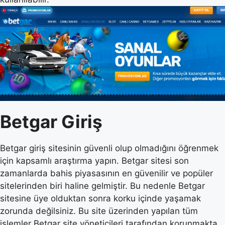
Betgar Giriş
Betgar giriş sitesinin güvenli olup olmadığını öğrenmek
için kapsamlı araştırma yapın. Betgar sitesi son
zamanlarda bahis piyasasının en güvenilir ve popüler
sitelerinden biri haline gelmiştir. Bu nedenle Betgar
sitesine üye olduktan sonra korku içinde yaşamak
zorunda değilsiniz. Bu site üzerinden yapılan tüm
işlemler Betgar site yöneticileri tarafından korunmakta