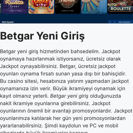
Betgar Yeni Giriş
Betgar yeni giriş hizmetinden bahsedelim. Jackpot
oynamaya hazırlanmak istiyorsanız, ücretsiz olarak
Jackpot oynayabilirsiniz. Betgar, ücretsiz jackpot
oyunları oynama fırsatı sunan yasa dışı bir bahisçidir.
Bu casino sitesi, hesabınıza yatırım yapmadan jackpot
oynamanıza izin verir. Büyük ikramiyeyi oynamak için
kayıt olmanız yeterli.
Betgar yeni giriş
olduğunuzda
nakit ikramiye oyunlarına girebilirsiniz. Jackpot
oyunlarının önemli bir avantajı promosyonlardır. Jackpot
oyunlarımıza katılarak her gün yeni promosyonlardan
yararlanabilirsiniz. Şimdi kaydolun ve PC ve mobil