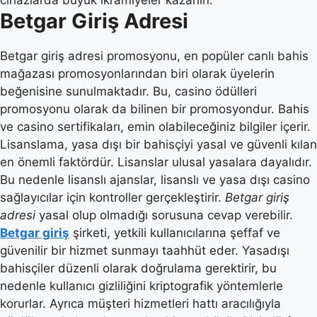
cihazlarda büyük ikramiyeler kazanın.
Betgar Giriş Adresi
Betgar giriş adresi promosyonu, en popüler canlı bahis
mağazası promosyonlarından biri olarak üyelerin
beğenisine sunulmaktadır. Bu, casino ödülleri
promosyonu olarak da bilinen bir promosyondur. Bahis
ve casino sertifikaları, emin olabileceğiniz bilgiler içerir.
Lisanslama, yasa dışı bir bahisçiyi yasal ve güvenli kılan
en önemli faktördür. Lisanslar ulusal yasalara dayalıdır.
Bu nedenle lisanslı ajanslar, lisanslı ve yasa dışı casino
sağlayıcılar için kontroller gerçekleştirir.
Betgar giriş
adresi
yasal olup olmadığı sorusuna cevap verebilir.
Betgar giriş
şirketi, yetkili kullanıcılarına şeffaf ve
güvenilir bir hizmet sunmayı taahhüt eder. Yasadışı
bahisçiler düzenli olarak doğrulama gerektirir, bu
nedenle kullanıcı gizliliğini kriptografik yöntemlerle
korurlar. Ayrıca müşteri hizmetleri hattı aracılığıyla