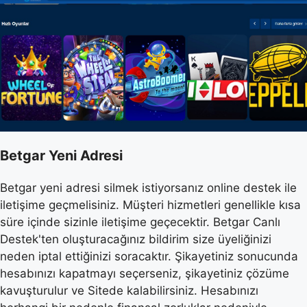
Betgar Yeni Adresi
Betgar yeni adresi silmek istiyorsanız online destek ile
iletişime geçmelisiniz. Müşteri hizmetleri genellikle kısa
süre içinde sizinle iletişime geçecektir. Betgar Canlı
Destek'ten oluşturacağınız bildirim size üyeliğinizi
neden iptal ettiğinizi soracaktır. Şikayetiniz sonucunda
hesabınızı kapatmayı seçerseniz, şikayetiniz çözüme
kavuşturulur ve Sitede kalabilirsiniz. Hesabınızı