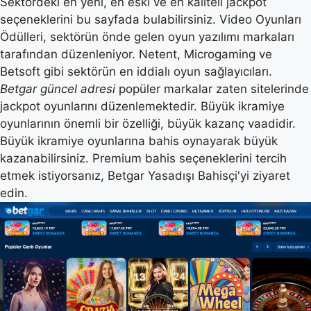
Sektördeki en yeni, en eski ve en kaliteli jackpot
seçeneklerini bu sayfada bulabilirsiniz. Video Oyunları
Ödülleri, sektörün önde gelen oyun yazılımı markaları
tarafından düzenleniyor. Netent, Microgaming ve
Betsoft gibi sektörün en iddialı oyun sağlayıcıları.
Betgar güncel adresi
popüler markalar zaten sitelerinde
jackpot oyunlarını düzenlemektedir. Büyük ikramiye
oyunlarının önemli bir özelliği, büyük kazanç vaadidir.
Büyük ikramiye oyunlarına bahis oynayarak büyük
kazanabilirsiniz. Premium bahis seçeneklerini tercih
etmek istiyorsanız, Betgar Yasadışı Bahisçi'yi ziyaret
edin.