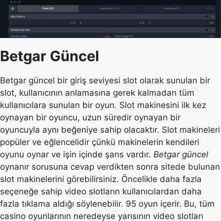
Betgar Güncel
Betgar güncel bir giriş seviyesi slot olarak sunulan bir
slot, kullanıcının anlamasına gerek kalmadan tüm
kullanıcılara sunulan bir oyun. Slot makinesini ilk kez
oynayan bir oyuncu, uzun süredir oynayan bir
oyuncuyla aynı beğeniye sahip olacaktır. Slot makineleri
popüler ve eğlencelidir çünkü makinelerin kendileri
oyunu oynar ve işin içinde şans vardır.
Betgar güncel
oynanır sorusuna cevap verdikten sonra sitede bulunan
slot makinelerini görebilirsiniz. Öncelikle daha fazla
seçeneğe sahip video slotların kullanıcılardan daha
fazla tıklama aldığı söylenebilir. 95 oyun içerir. Bu, tüm
casino oyunlarının neredeyse yarısının video slotları