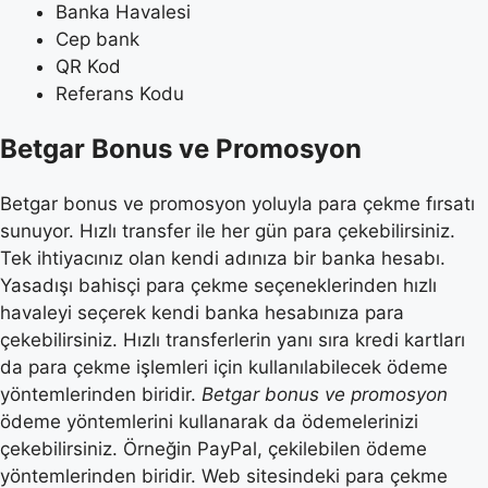
Banka Havalesi
Cep bank
QR Kod
Referans Kodu
Betgar Bonus ve Promosyon
Betgar bonus ve promosyon yoluyla para çekme fırsatı
sunuyor. Hızlı transfer ile her gün para çekebilirsiniz.
Tek ihtiyacınız olan kendi adınıza bir banka hesabı.
Yasadışı bahisçi para çekme seçeneklerinden hızlı
havaleyi seçerek kendi banka hesabınıza para
çekebilirsiniz. Hızlı transferlerin yanı sıra kredi kartları
da para çekme işlemleri için kullanılabilecek ödeme
yöntemlerinden biridir.
Betgar bonus ve promosyon
ödeme yöntemlerini kullanarak da ödemelerinizi
çekebilirsiniz. Örneğin PayPal, çekilebilen ödeme
yöntemlerinden biridir. Web sitesindeki para çekme