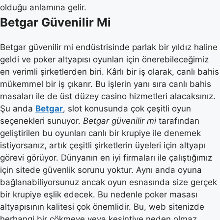
olduğu anlamına gelir.
Betgar Güvenilir Mi
Betgar güvenilir mi endüstrisinde parlak bir yıldız haline
geldi ve poker altyapısı oyunları için önerebileceğimiz
en verimli şirketlerden biri. Kârlı bir iş olarak, canlı bahis
mükemmel bir iş çıkarır. Bu işlerin yanı sıra canlı bahis
masaları ile de üst düzey casino hizmetleri alacaksınız.
Şu anda
Betgar
, slot konusunda çok çeşitli oyun
seçenekleri sunuyor.
Betgar güvenilir mi
tarafından
geliştirilen bu oyunları canlı bir krupiye ile denemek
istiyorsanız, artık çeşitli şirketlerin üyeleri için altyapı
görevi görüyor. Dünyanın en iyi firmaları ile çalıştığımız
için sitede güvenlik sorunu yoktur. Aynı anda oyuna
bağlanabiliyorsunuz ancak oyun esnasında size gerçek
bir krupiye eşlik edecek. Bu nedenle poker masası
altyapısının kalitesi çok önemlidir. Bu, web sitenizde
herhangi bir çökmeye veya kesintiye neden olmaz.