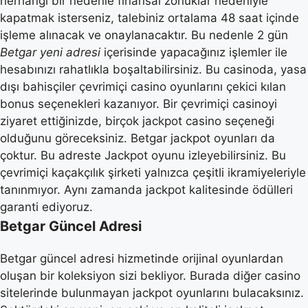
herhangi bir nedenle finansal zorluklar nedeniyle
kapatmak isterseniz, talebiniz ortalama 48 saat içinde
işleme alınacak ve onaylanacaktır. Bu nedenle 2 gün
Betgar yeni adresi
içerisinde yapacağınız işlemler ile
hesabınızı rahatlıkla boşaltabilirsiniz. Bu casinoda, yasa
dışı bahisçiler çevrimiçi casino oyunlarını çekici kılan
bonus seçenekleri kazanıyor. Bir çevrimiçi casinoyi
ziyaret ettiğinizde, birçok jackpot casino seçeneği
olduğunu göreceksiniz. Betgar jackpot oyunları da
çoktur. Bu adreste Jackpot oyunu izleyebilirsiniz. Bu
çevrimiçi kaçakçılık şirketi yalnızca çeşitli ikramiyeleriyle
tanınmıyor. Aynı zamanda jackpot kalitesinde ödülleri
garanti ediyoruz.
Betgar Güncel Adresi
Betgar güncel adresi hizmetinde orijinal oyunlardan
oluşan bir koleksiyon sizi bekliyor. Burada diğer casino
sitelerinde bulunmayan jackpot oyunlarını bulacaksınız.