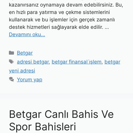
kazanırsanız oynamaya devam edebilirsiniz. Bu,
en hızlı para yatırma ve çekme sistemlerini
kullanarak ve bu işlemler için gerçek zamanlı
destek hizmetleri sağlayarak elde edilir. …
Devamını oku…
Kategoriler
Betgar
Etiketler
adresi betgar
,
betgar finansal i̇şlem
,
betgar
yeni adresi
Yorum yap
Betgar Canlı Bahis Ve
Spor Bahisleri