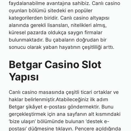
faydalanabilme avantajına sahibiz. Canlı casino
oyunları bölümü sitedeki en popüler
kategorilerden biridir. Canlı casino altyapısı
alanında gerekli lisansları, nitelikleri almış,
küresel pazarda oldukça saygın firmalar
bulunmaktadır. Bu çabaların doğrudan bir
sonucu olarak yaban hayatının çeşitliliği arttı.
Betgar Casino Slot
Yapısı
Canlı casino masasında çeşitli ticari ortaklar ve
haklar belirlenmiştir.Atabileceğiniz ilk adım
Betgar şikâyet e-postası göndermektir. Bunu
gerçekleştirmek için ana sayfanın alt kısmındaki
‘bize ulaşın’ bölümünde bulunan ‘destek e-
postası’ düğmesine tıklayın. Pencere açıldığında