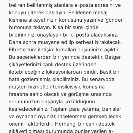
beliren belirlenmiş alanlara e-posta adresini ve
konuyu girerek başlayın. Belirlenen mesaj
kısmına şikâyetinizin konusunu yazın ve ‘gönder’
butonuna tıklayın. Kısa bir süre içinde
bildiriminizi onaylayan bir e-posta alacaksınız.
Daha sonra muayene edilip serbest bırakılacak.
Elbette tüm iletişim kanalları erişiminize açıktır.
Bu seçeneklerden biri yerinde destektir. Betgar
şikâyetlerinizi canlı destek üzerinden
iletebileceğiniz lokasyonlardan biridir. Basit bir
hata gözlemlemiş olabilirsiniz. Bu senaryoda
müşteri hizmetleri temsilcisiyle konuşma
fırsatına sahip olacak ve görüşme sırasında
sorununuzun başarıyla çözüldüğünü
keşfedeceksiniz. Toplam para yatırma, bahisler
ve oynanan oyunlar, incelenmesi gerekebilecek
önemli faktörlerdir. Herhangi bir canlı destek
şikâyeti olması durumunda bunlar verilen e-