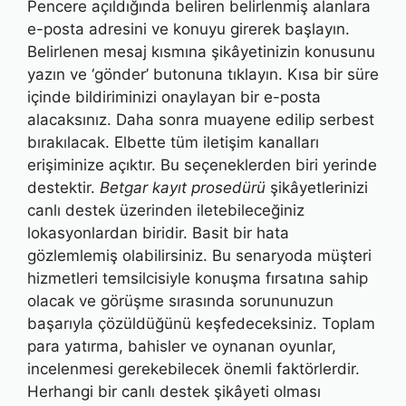
Pencere açıldığında beliren belirlenmiş alanlara
e-posta adresini ve konuyu girerek başlayın.
Belirlenen mesaj kısmına şikâyetinizin konusunu
yazın ve ‘gönder’ butonuna tıklayın. Kısa bir süre
içinde bildiriminizi onaylayan bir e-posta
alacaksınız. Daha sonra muayene edilip serbest
bırakılacak. Elbette tüm iletişim kanalları
erişiminize açıktır. Bu seçeneklerden biri yerinde
destektir.
Betgar kayıt prosedürü
şikâyetlerinizi
canlı destek üzerinden iletebileceğiniz
lokasyonlardan biridir. Basit bir hata
gözlemlemiş olabilirsiniz. Bu senaryoda müşteri
hizmetleri temsilcisiyle konuşma fırsatına sahip
olacak ve görüşme sırasında sorununuzun
başarıyla çözüldüğünü keşfedeceksiniz. Toplam
para yatırma, bahisler ve oynanan oyunlar,
incelenmesi gerekebilecek önemli faktörlerdir.
Herhangi bir canlı destek şikâyeti olması