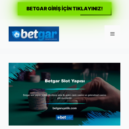
BETGAR GİRİŞ İÇİN TIKLAYINIZ!
İçeriğe
atla
Menü