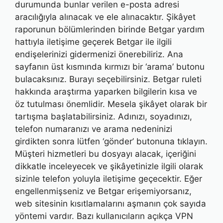
durumunda bunlar verilen e-posta adresi
aracılığıyla alınacak ve ele alınacaktır. Şikâyet
raporunun bölümlerinden birinde Betgar yardım
hattıyla iletişime geçerek Betgar ile ilgili
endişelerinizi gidermenizi önerebiliriz. Ana
sayfanın üst kısmında kırmızı bir ‘arama’ butonu
bulacaksınız. Burayı seçebilirsiniz. Betgar ruleti
hakkında araştırma yaparken bilgilerin kısa ve
öz tutulması önemlidir. Mesela şikâyet olarak bir
tartışma başlatabilirsiniz. Adınızı, soyadınızı,
telefon numaranızı ve arama nedeninizi
girdikten sonra lütfen ‘gönder’ butonuna tıklayın.
Müşteri hizmetleri bu dosyayı alacak, içeriğini
dikkatle inceleyecek ve şikâyetinizle ilgili olarak
sizinle telefon yoluyla iletişime geçecektir. Eğer
engellenmişseniz ve Betgar erişemiyorsanız,
web sitesinin kısıtlamalarını aşmanın çok sayıda
yöntemi vardır. Bazı kullanıcıların açıkça VPN