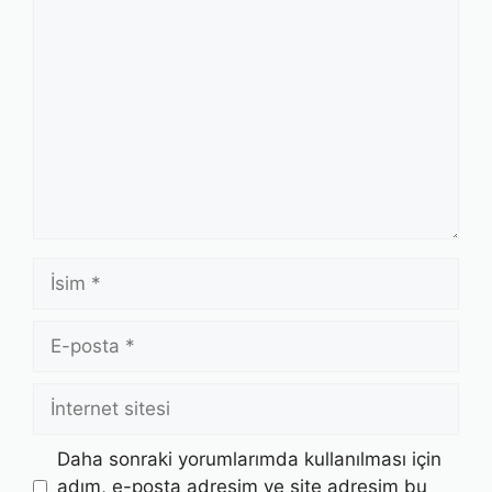
Yorum
İsim
E-
posta
İnternet
sitesi
Daha sonraki yorumlarımda kullanılması için
adım, e-posta adresim ve site adresim bu