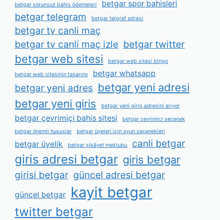
betgar spor bahisleri
betgar sorunsuz bahis ödemeleri
betgar telegram
betgar telgraf adresi
betgar tv canli maç
betgar tv canli maç izle
betgar twitter
betgar web sitesi
betgar web sitesi bingo
betgar whatsapp
betgar web sitesinin tasarımı
betgar yeni adresi
betgar yeni adres
betgar yeni giris
betgar yeni giriş adresini arıyor
betgar çevrimiçi bahis sitesi
betgar çevrimiçi seçenek
betgar önemli hususlar
betgar üyeleri i̇çin oyun seçenekleri
canli betgar
betgar üyelik
betgar şikâyet mektubu
giris adresi betgar
giris betgar
girisi betgar
güncel adresi betgar
kayit betgar
güncel betgar
twitter betgar