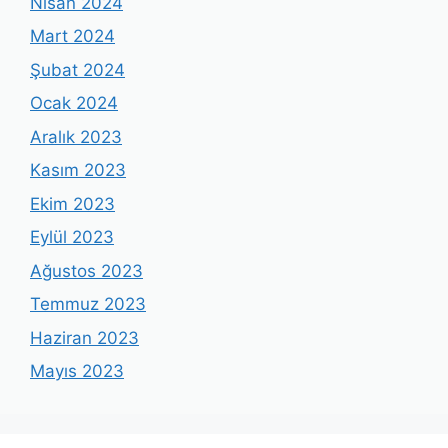
Nisan 2024
Mart 2024
Şubat 2024
Ocak 2024
Aralık 2023
Kasım 2023
Ekim 2023
Eylül 2023
Ağustos 2023
Temmuz 2023
Haziran 2023
Mayıs 2023