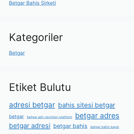
Betgar Bahis Şirketi
Kategoriler
Betgar
Etiket Bulutu
adresi betgar
bahis sitesi betgar
betgar adres
betgar
betgar adlı çevrimiçi platform
betgar adresi
betgar bahis
betgar bahis kaydı