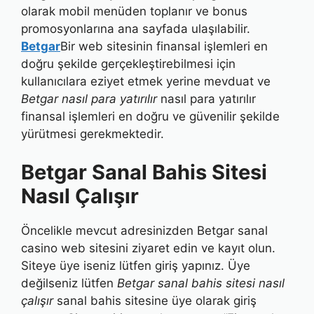
olarak mobil menüden toplanır ve bonus
promosyonlarına ana sayfada ulaşılabilir.
Betgar
Bir web sitesinin finansal işlemleri en
doğru şekilde gerçekleştirebilmesi için
kullanıcılara eziyet etmek yerine mevduat ve
Betgar nasıl para yatırılır
nasıl para yatırılır
finansal işlemleri en doğru ve güvenilir şekilde
yürütmesi gerekmektedir.
Betgar Sanal Bahis Sitesi
Nasıl Çalışır
Öncelikle mevcut adresinizden Betgar sanal
casino web sitesini ziyaret edin ve kayıt olun.
Siteye üye iseniz lütfen giriş yapınız. Üye
değilseniz lütfen
Betgar sanal bahis sitesi nasıl
çalışır
sanal bahis sitesine üye olarak giriş