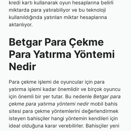
kredi kartı kullanarak oyun hesaplarına belirli
miktarda para yatırabiliyor ve bu teknoloji
kullanıldığında yatırılan miktar hesaplarına
aktarılıyor.
Betgar Para Çekme
Para Yatırma Yöntemi
Nedir
Para çekme işlemi de oyuncular için para
yatırma işlemi kadar önemlidir ve birçok oyuncu
için önemli bir yer tutar. Bu nedenle
Betgar para
çekme para yatırma yöntemi nedir
mobil bahis
sitesi para çekme yöntemlerini değerlendirmek
isteyen bahisçiler hangi yöntemin kendileri için
ideal olduğuna karar verebilirler. Bahisçiler yeni