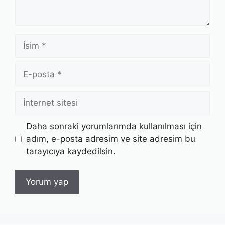
İsim
E-
posta
İnternet
sitesi
Daha sonraki yorumlarımda kullanılması için
adım, e-posta adresim ve site adresim bu
tarayıcıya kaydedilsin.