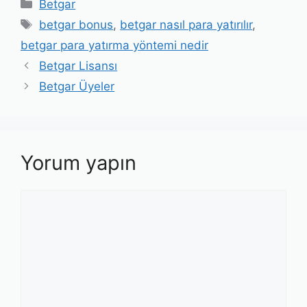
Kategoriler
Betgar
Etiketler
betgar bonus
,
betgar nasıl para yatırılır
,
betgar para yatırma yöntemi nedir
Betgar Lisansı
Betgar Üyeler
Yorum yapın
Yorum