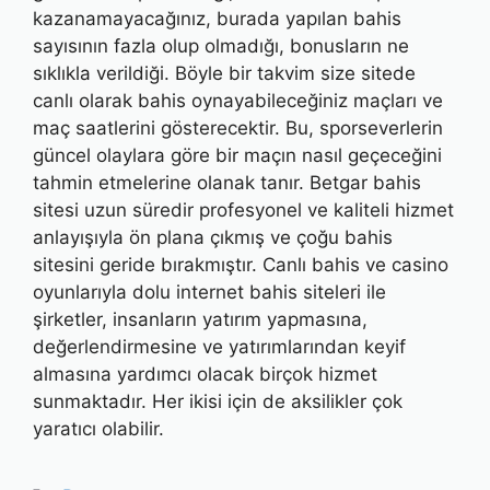
kazanamayacağınız, burada yapılan bahis
sayısının fazla olup olmadığı, bonusların ne
sıklıkla verildiği. Böyle bir takvim size sitede
canlı olarak bahis oynayabileceğiniz maçları ve
maç saatlerini gösterecektir. Bu, sporseverlerin
güncel olaylara göre bir maçın nasıl geçeceğini
tahmin etmelerine olanak tanır. Betgar bahis
sitesi uzun süredir profesyonel ve kaliteli hizmet
anlayışıyla ön plana çıkmış ve çoğu bahis
sitesini geride bırakmıştır. Canlı bahis ve casino
oyunlarıyla dolu internet bahis siteleri ile
şirketler, insanların yatırım yapmasına,
değerlendirmesine ve yatırımlarından keyif
almasına yardımcı olacak birçok hizmet
sunmaktadır. Her ikisi için de aksilikler çok
yaratıcı olabilir.