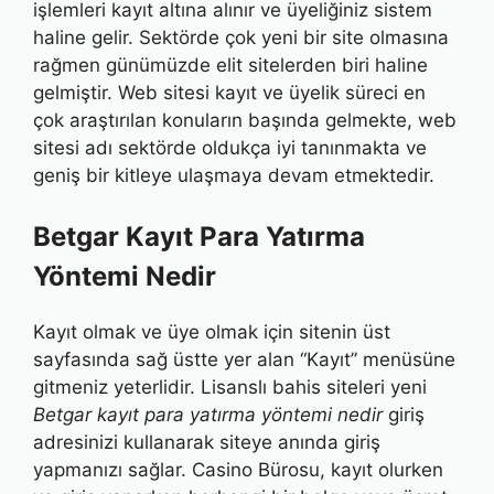
işlemleri kayıt altına alınır ve üyeliğiniz sistem
haline gelir. Sektörde çok yeni bir site olmasına
rağmen günümüzde elit sitelerden biri haline
gelmiştir. Web sitesi kayıt ve üyelik süreci en
çok araştırılan konuların başında gelmekte, web
sitesi adı sektörde oldukça iyi tanınmakta ve
geniş bir kitleye ulaşmaya devam etmektedir.
Betgar Kayıt Para Yatırma
Yöntemi Nedir
Kayıt olmak ve üye olmak için sitenin üst
sayfasında sağ üstte yer alan “Kayıt” menüsüne
gitmeniz yeterlidir. Lisanslı bahis siteleri yeni
Betgar kayıt para yatırma yöntemi nedir
giriş
adresinizi kullanarak siteye anında giriş
yapmanızı sağlar. Casino Bürosu, kayıt olurken