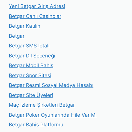
Yeni Betgar Giriş Adresi
Betgar Canlı Casinolar
Betgar Katılın
Betgar
Betgar SMS İptali
Betgar Dil Seçeneği
Betgar Mobil Bahis
Betgar Spor Sitesi
Betgar Resmi Sosyal Medya Hesabı
Betgar Site Üyeleri
Maç İzleme Şirketleri Betgar
Betgar Poker Oyunlarında Hile Var Mı
Betgar Bahis Platformu