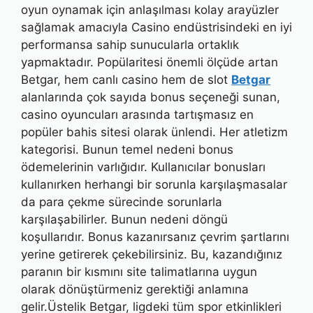
oyun oynamak için anlaşılması kolay arayüzler
sağlamak amacıyla Casino endüstrisindeki en iyi
performansa sahip sunucularla ortaklık
yapmaktadır. Popülaritesi önemli ölçüde artan
Betgar, hem canlı casino hem de slot
Betgar
alanlarında çok sayıda bonus seçeneği sunan,
casino oyuncuları arasında tartışmasız en
popüler bahis sitesi olarak ünlendi. Her atletizm
kategorisi. Bunun temel nedeni bonus
ödemelerinin varlığıdır. Kullanıcılar bonusları
kullanırken herhangi bir sorunla karşılaşmasalar
da para çekme sürecinde sorunlarla
karşılaşabilirler. Bunun nedeni döngü
koşullarıdır. Bonus kazanırsanız çevrim şartlarını
yerine getirerek çekebilirsiniz. Bu, kazandığınız
paranın bir kısmını site talimatlarına uygun
olarak dönüştürmeniz gerektiği anlamına
gelir.Üstelik Betgar, ligdeki tüm spor etkinlikleri