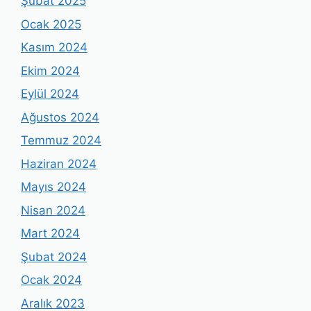
Şubat 2025
Ocak 2025
Kasım 2024
Ekim 2024
Eylül 2024
Ağustos 2024
Temmuz 2024
Haziran 2024
Mayıs 2024
Nisan 2024
Mart 2024
Şubat 2024
Ocak 2024
Aralık 2023