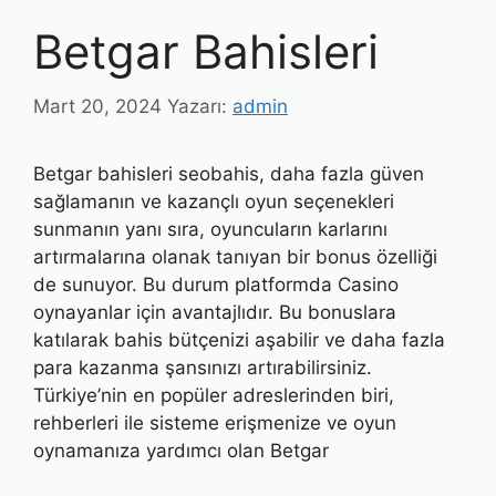
Betgar Bahisleri
Mart 20, 2024
Yazarı:
admin
Betgar bahisleri seobahis, daha fazla güven
sağlamanın ve kazançlı oyun seçenekleri
sunmanın yanı sıra, oyuncuların karlarını
artırmalarına olanak tanıyan bir bonus özelliği
de sunuyor. Bu durum platformda Casino
oynayanlar için avantajlıdır. Bu bonuslara
katılarak bahis bütçenizi aşabilir ve daha fazla
para kazanma şansınızı artırabilirsiniz.
Türkiye’nin en popüler adreslerinden biri,
rehberleri ile sisteme erişmenize ve oyun
oynamanıza yardımcı olan Betgar