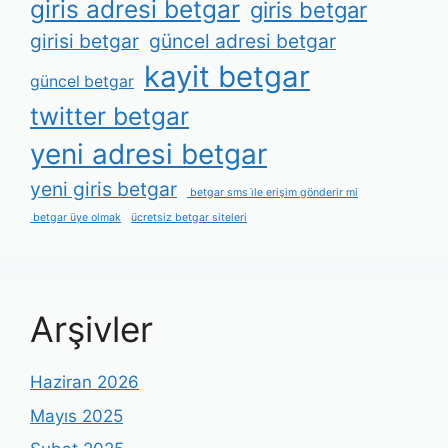
giris adresi betgar
giris betgar
girisi betgar
güncel adresi betgar
kayit betgar
güncel betgar
twitter betgar
yeni adresi betgar
yeni giris betgar
betgar sms i̇le erişim gönderir mi
betgar üye olmak
ücretsiz betgar siteleri
Arşivler
Haziran 2026
Mayıs 2025