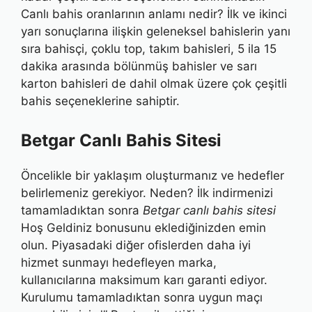
Canlı bahis oranlarının anlamı nedir? İlk ve ikinci
yarı sonuçlarına ilişkin geleneksel bahislerin yanı
sıra bahisçi, çoklu top, takım bahisleri, 5 ila 15
dakika arasında bölünmüş bahisler ve sarı
karton bahisleri de dahil olmak üzere çok çeşitli
bahis seçeneklerine sahiptir.
Betgar Canlı Bahis Sitesi
Öncelikle bir yaklaşım oluşturmanız ve hedefler
belirlemeniz gerekiyor. Neden? İlk indirmenizi
tamamladıktan sonra
Betgar canlı bahis sitesi
Hoş Geldiniz bonusunu eklediğinizden emin
olun. Piyasadaki diğer ofislerden daha iyi
hizmet sunmayı hedefleyen marka,
kullanıcılarına maksimum karı garanti ediyor.
Kurulumu tamamladıktan sonra uygun maçı